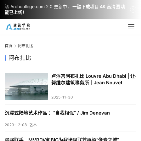
🚀 Archcollege.com 2.0 更新中，
一键下载项目 4K 高清图 功
能已上线！
建
筑
设
首页
阿布扎比
计
阿布扎比
卢浮宫阿布扎比 Louvre Abu Dhabi | 让·
室
努维尔建筑事务所｜Jean Nouvel
内
设
2025-11-30
计
沉浸式陆地艺术作品 ：“自我相似” / Jim Denevan
2023-12-08
艺术
城
市
强强联手，MVRDV和BIG为我壕阿联酋再添“像素之城”