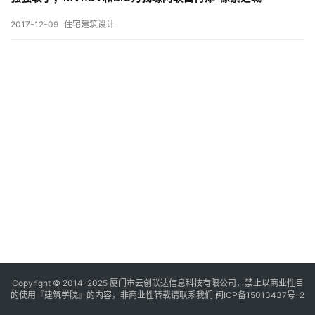
与
登录
注册
景
2017-12-09
住宅建筑设计
观
建
筑
专
教
极
速
工
作
流
Copyright © 2014-2025
厦门市云创联达信息科技有限公司，禁止以商业性目
的使用『建筑学院』的内容，非商业性转载请联系我们
闽ICP备15013437号-2