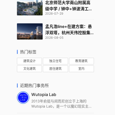
北京师范大学南山附属高
级中学 / 钟中+钟波涛工作
2026-07-29
室
孟凡浩line+在建方案：悬
浮双塔，杭州天伟控股集
2026-08-05
团总部
热门标签
建筑设计
独立住宅
教育建筑
文化建筑
居住建筑
室内
近期热门事务所
Wutopia Lab
2013年俞挺与闵而尼创立于上海的
Wutopia Lab，是一个以魔幻现实主
义，创造日常奇迹的全球本地化先锋建