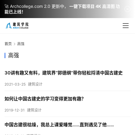
🚀 Archcollege.com 2.0 更新中，
一键下载项目 4K 高清图 功
能已上线！
建
筑
设
首页
高强
计
高强
30讲有趣又有料，建筑界“郭德纲”带你轻松捋清中国古建史
室
内
2021-03-25
建筑设计
设
计
如何让中国古建史的学习变得更加有趣？
2019-12-31
建筑设计
城
中国古建很枯燥，我总上课爱睡觉……直到遇见了他……
市