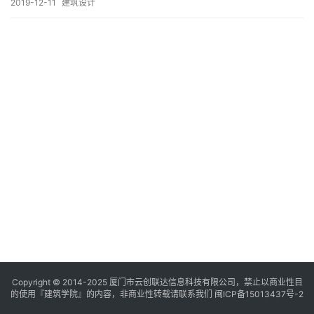
与
2019-12-11
建筑设计
登录
注册
景
观
建
筑
专
教
极
速
工
作
流
Copyright © 2014-2025
厦门市云创联达信息科技有限公司，禁止以商业性目
的使用『建筑学院』的内容，非商业性转载请联系我们
闽ICP备15013437号-2