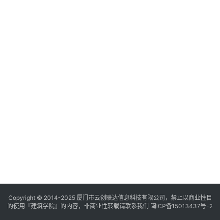
与
登录
注册
景
观
建
筑
专
教
极
速
工
作
流
Copyright © 2014-2025
厦门市云创联达信息科技有限公司，禁止以商业性目
的使用『建筑学院』的内容，非商业性转载请联系我们
闽ICP备15013437号-2