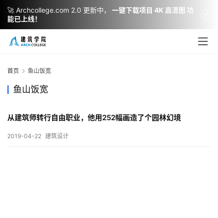
🚀 Archcollege.com 2.0 更新中，
一键下载项目 4K 高清图 功
能已上线！
建
筑
设
首页
鱼山饭宽
计
鱼山饭宽
从建筑师转行自由职业，他用252幅画造了个园林幻境
室
内
2019-04-22
建筑设计
设
计
城
市