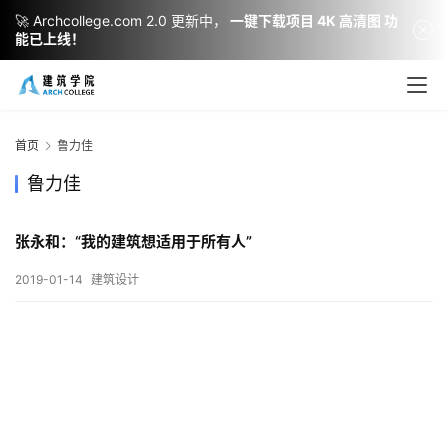
🚀 Archcollege.com 2.0 更新中，
一键下载项目 4K 高清图 功
能已上线！
建
筑
设
首页
鲁力佳
计
鲁力佳
张永和：“我的建筑想适用于所有人”
室
内
2019-01-14
建筑设计
设
计
城
市