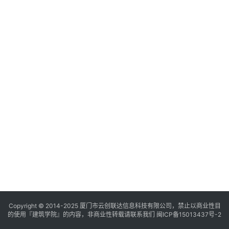
与
登录
注册
景
观
建
筑
专
教
极
速
工
作
流
Copyright © 2014-2025
厦门市云创联达信息科技有限公司，禁止以商业性目
的使用『建筑学院』的内容，非商业性转载请联系我们
闽ICP备15013437号-2