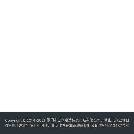
与
登录
注册
景
观
建
筑
专
教
极
速
工
作
流
Copyright © 2014-2025
厦门市云创联达信息科技有限公司，禁止以商业性目
的使用『建筑学院』的内容，非商业性转载请联系我们
闽ICP备15013437号-2