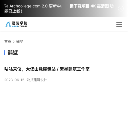
🚀 Archcollege.com 2.0 更新中，
一键下载项目 4K 高清图 功
能已上线！
建
筑
设
首页
鹤壁
计
鹤壁
咕咕来仪，大伾山悬崖驿站 / 繁星建筑工作室
室
内
2023-06-15
公共建筑设计
设
计
城
市