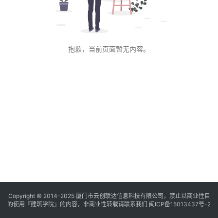
与
景
观
抱歉，当前页面暂无内容。
建
筑
专
教
极
速
工
作
流
Copyright © 2014-2025
厦门市云创联达信息科技有限公司，禁止以商业性目
的使用『建筑学院』的内容，非商业性转载请联系我们
闽ICP备15013437号-2