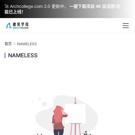
🚀 Archcollege.com 2.0 更新中，
一键下载项目 4K 高清图 功
能已上线！
建
筑
设
首页
NAMELESS
计
NAMELESS
室
内
设
计
城
市