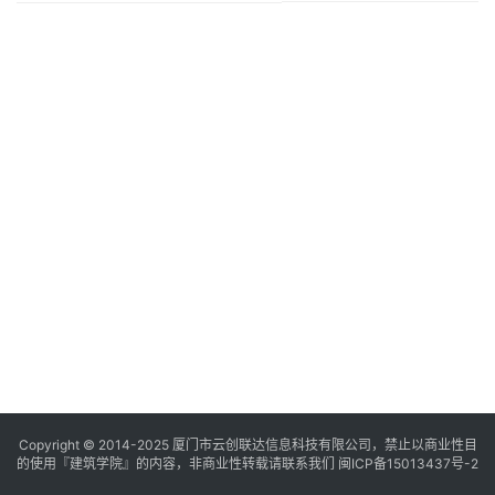
与
登录
注册
景
观
建
筑
专
教
极
速
工
作
流
Copyright © 2014-2025
厦门市云创联达信息科技有限公司，禁止以商业性目
的使用『建筑学院』的内容，非商业性转载请联系我们
闽ICP备15013437号-2