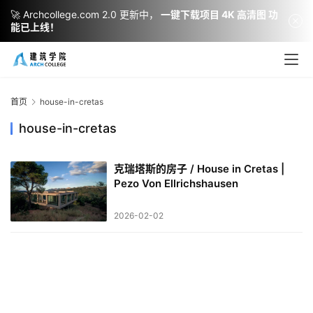
🚀 Archcollege.com 2.0 更新中，
一键下载项目 4K 高清图 功
能已上线！
建
筑
设
首页
house-in-cretas
计
house-in-cretas
克瑞塔斯的房子 / House in Cretas |
室
Pezo Von Ellrichshausen
内
设
2026-02-02
计
城
市