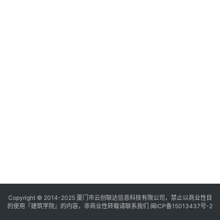
与
登录
注册
景
观
建
筑
专
教
极
速
工
作
流
Copyright © 2014-2025
厦门市云创联达信息科技有限公司，禁止以商业性目
的使用『建筑学院』的内容，非商业性转载请联系我们
闽ICP备15013437号-2