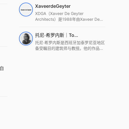
筑设计事务所。Wutopia Lab以复杂系
XaveerdeGeyter
统这种新的思维范式为基础，以上海性
和生活性为介入设计的原点，以建筑为
XDGA（Xaveer De Geyter
工具，从而推动建筑学和社会学进步。
Architects）是1988年由Xaveer De
Wutopia Lab曾在2022 The Plan
Geyter在布鲁塞尔和巴黎创立的建筑、
Award中获Honourable Mention，在
城市与景观设计事务所。事务所以其激
托尼·希罗内斯｜Toni Gironès
2022 DFA中获Merit,2021 Architizer
进的设计方法、多元的专业团队和国际
A+ Firm Awards中获Special
化的作品著称，曾获密斯·凡·德罗奖、
托尼·希罗内斯是西班牙加泰罗尼亚地区
Mention：Best Young Firm，2020 IF
Bigmat奖等多项重要奖项。XDGA主张
备受瞩目的建筑师与教授。他的作品深
Design Award，入选2017、2019、
建筑不是固定功能或解决问题，而是开
深植根于当地环境，擅长运用本土材料
2021年度《安邸AD》AD100榜单，
启场地的潜在可能，处理不确定性，容
与可持续策略，创造性地处理边界、光
2018年Archdaily评选的a selection of
纳多样且未预见的生活场景。其作品涵
线与中间空间的过渡，以此提升空间的
自
the world’s best Architects，以及
盖文化、教育、居住、商业等多种类
可居住性。其代表作如塞罗巨石陵墓文
Architectural Record 评选的Design
型，遍布欧洲及全球。
化服务空间、巴达洛纳35住宅等，都体
Vanguard，是2018年度唯一入选的中
现了对场地历史的尊重与现代的转译，
国事务所。
展现出一种诗意的、缓慢的建筑叙事。
。