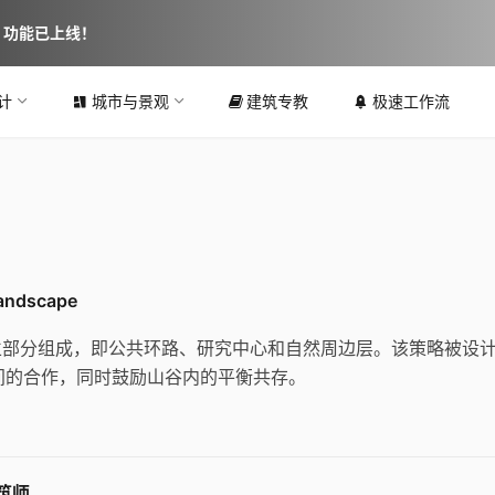
图 功能已上线！
计
城市与景观
建筑专教
极速工作流
ndscape
立部分组成，即公共环路、研究中心和自然周边层。该策略被设
众间的合作，同时鼓励山谷内的平衡共存。
建筑师