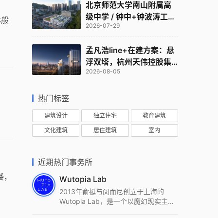
北京师范大学南山附属高
级中学 / 钟中+钟波涛工作
林般
2026-07-29
室
孟凡浩line+在建方案：悬
浮双塔，杭州天伟控股集
2026-08-05
团总部
热门标签
建筑设计
独立住宅
教育建筑
文化建筑
居住建筑
室内
近期热门事务所
楼，
Wutopia Lab
2013年俞挺与闵而尼创立于上海的
Wutopia Lab，是一个以魔幻现实主
义，创造日常奇迹的全球本地化先锋建