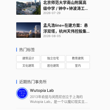
北京师范大学南山附属高
级中学 / 钟中+钟波涛工作
2026-07-29
室
孟凡浩line+在建方案：悬
浮双塔，杭州天伟控股集
2026-08-05
团总部
热门标签
建筑设计
独立住宅
教育建筑
文化建筑
居住建筑
室内
近期热门事务所
Wutopia Lab
2013年俞挺与闵而尼创立于上海的
Wutopia Lab，是一个以魔幻现实主
义，创造日常奇迹的全球本地化先锋建