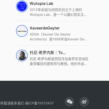
Wutopia Lab
2013年俞挺与闵而尼创立于上海的
Wutopia Lab，是一个以魔幻现实主
义，创造日常奇迹的全球本地化先锋建
筑设计事务所。Wutopia Lab以复杂系
XaveerdeGeyter
统这种新的思维范式为基础，以上海性
和生活性为介入设计的原点，以建筑为
XDGA（Xaveer De Geyter
工具，从而推动建筑学和社会学进步。
Architects）是1988年由Xaveer De
Wutopia Lab曾在2022 The Plan
Geyter在布鲁塞尔和巴黎创立的建筑、
Award中获Honourable Mention，在
城市与景观设计事务所。事务所以其激
托尼·希罗内斯｜Toni Gironès
2022 DFA中获Merit,2021 Architizer
进的设计方法、多元的专业团队和国际
A+ Firm Awards中获Special
化的作品著称，曾获密斯·凡·德罗奖、
托尼·希罗内斯是西班牙加泰罗尼亚地区
Mention：Best Young Firm，2020 IF
Bigmat奖等多项重要奖项。XDGA主张
备受瞩目的建筑师与教授。他的作品深
Design Award，入选2017、2019、
建筑不是固定功能或解决问题，而是开
深植根于当地环境，擅长运用本土材料
2021年度《安邸AD》AD100榜单，
启场地的潜在可能，处理不确定性，容
与可持续策略，创造性地处理边界、光
2018年Archdaily评选的a selection of
纳多样且未预见的生活场景。其作品涵
线与中间空间的过渡，以此提升空间的
the world’s best Architects，以及
盖文化、教育、居住、商业等多种类
可居住性。其代表作如塞罗巨石陵墓文
Architectural Record 评选的Design
型，遍布欧洲及全球。
化服务空间、巴达洛纳35住宅等，都体
Vanguard，是2018年度唯一入选的中
现了对场地历史的尊重与现代的转译，
国事务所。
展现出一种诗意的、缓慢的建筑叙事。
性转载请联系我们
闽ICP备15013437