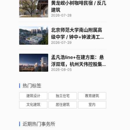
黄龙岘小树咖啡民宿 / 反几
建筑
2026-07-28
北京师范大学南山附属高
级中学 / 钟中+钟波涛工作
2026-07-29
室
孟凡浩line+在建方案：悬
浮双塔，杭州天伟控股集
2026-08-05
团总部
热门标签
建筑设计
独立住宅
教育建筑
文化建筑
居住建筑
室内
近期热门事务所