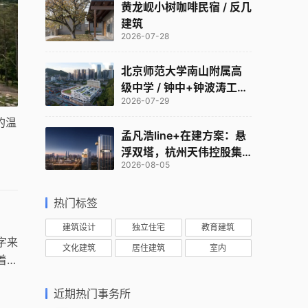
黄龙岘小树咖啡民宿 / 反几
建筑
2026-07-28
北京师范大学南山附属高
级中学 / 钟中+钟波涛工作
2026-07-29
室
的温
孟凡浩line+在建方案：悬
浮双塔，杭州天伟控股集
2026-08-05
团总部
热门标签
建筑设计
独立住宅
教育建筑
字来
文化建筑
居住建筑
室内
着不
近期热门事务所