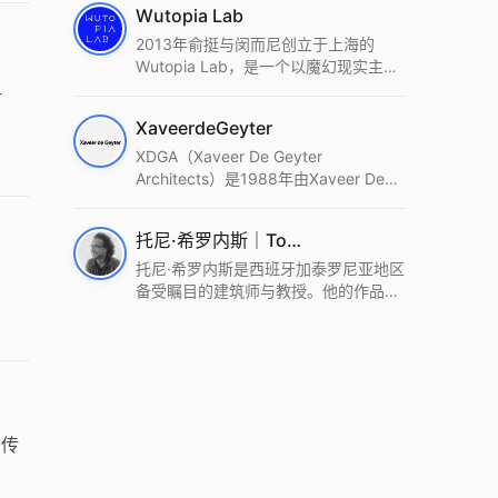
Wutopia Lab
2013年俞挺与闵而尼创立于上海的
Wutopia Lab，是一个以魔幻现实主
组
义，创造日常奇迹的全球本地化先锋建
筑设计事务所。Wutopia Lab以复杂系
XaveerdeGeyter
统这种新的思维范式为基础，以上海性
和生活性为介入设计的原点，以建筑为
XDGA（Xaveer De Geyter
工具，从而推动建筑学和社会学进步。
Architects）是1988年由Xaveer De
Wutopia Lab曾在2022 The Plan
Geyter在布鲁塞尔和巴黎创立的建筑、
Award中获Honourable Mention，在
城市与景观设计事务所。事务所以其激
托尼·希罗内斯｜Toni Gironès
2022 DFA中获Merit,2021 Architizer
进的设计方法、多元的专业团队和国际
A+ Firm Awards中获Special
化的作品著称，曾获密斯·凡·德罗奖、
托尼·希罗内斯是西班牙加泰罗尼亚地区
Mention：Best Young Firm，2020 IF
Bigmat奖等多项重要奖项。XDGA主张
备受瞩目的建筑师与教授。他的作品深
Design Award，入选2017、2019、
建筑不是固定功能或解决问题，而是开
深植根于当地环境，擅长运用本土材料
2021年度《安邸AD》AD100榜单，
启场地的潜在可能，处理不确定性，容
与可持续策略，创造性地处理边界、光
2018年Archdaily评选的a selection of
纳多样且未预见的生活场景。其作品涵
线与中间空间的过渡，以此提升空间的
the world’s best Architects，以及
盖文化、教育、居住、商业等多种类
可居住性。其代表作如塞罗巨石陵墓文
Architectural Record 评选的Design
型，遍布欧洲及全球。
化服务空间、巴达洛纳35住宅等，都体
Vanguard，是2018年度唯一入选的中
现了对场地历史的尊重与现代的转译，
的传
国事务所。
展现出一种诗意的、缓慢的建筑叙事。