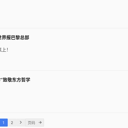
 世界报巴黎总部
筑上！
方”致敬东方哲学
1
2