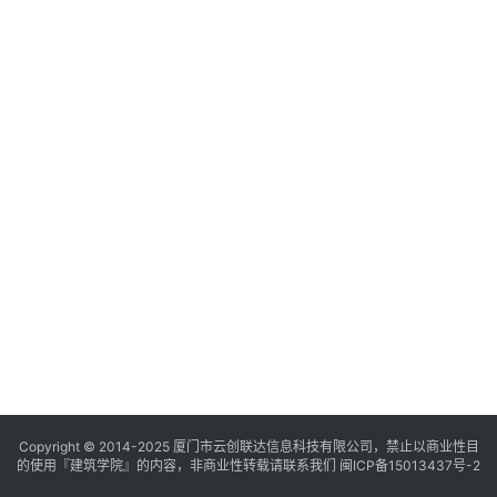
与
登录
注册
景
观
建
筑
专
教
极
速
工
作
流
Copyright © 2014-2025
厦门市云创联达信息科技有限公司，禁止以商业性目
的使用『建筑学院』的内容，非商业性转载请联系我们
闽ICP备15013437号-2