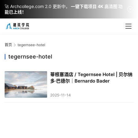
🚀 Archcollege.com 2.0 更新中，
一键下载项目 4K 高清图 功
能已上线！
建
筑
设
首页
tegernsee-hotel
计
tegernsee-hotel
蒂根塞酒店 / Tegernsee Hotel | 贝尔纳
室
多·巴德尔｜Bernardo Bader
内
设
2025-11-14
计
城
市