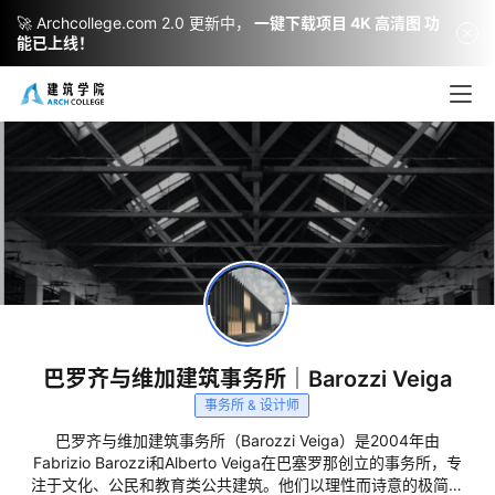
🚀 Archcollege.com 2.0 更新中，
一键下载项目 4K 高清图 功
能已上线！
建
筑
设
计
室
内
巴罗齐与维加建筑事务所｜Barozzi Veiga
设
事务所 & 设计师
计
巴罗齐与维加建筑事务所（Barozzi Veiga）是2004年由
Fabrizio Barozzi和Alberto Veiga在巴塞罗那创立的事务所，专
注于文化、公民和教育类公共建筑。他们以理性而诗意的极简美