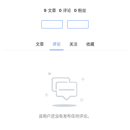
城
学著称，作品强调场地的历史文脉与建构的清晰逻辑。其代表作
波兰什切青爱乐音乐厅荣获2015年欧盟当代建筑奖——密斯·凡·
市
9
文章
0
评论
0
粉丝
德·罗奖，瑞士洛桑美术馆等项目则体现了他们对光线、材料与公
与
共空间塑造的深刻探索。
登录
注册
景
关注
私信
观
文章
评论
关注
收藏
建
筑
专
教
极
速
工
该用户还没有发布任何评论。
作
流