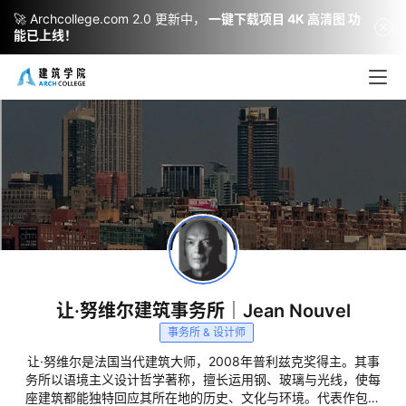
🚀 Archcollege.com 2.0 更新中，
一键下载项目 4K 高清图 功
能已上线！
建
筑
设
计
室
让·努维尔建筑事务所｜Jean Nouvel
内
事务所 & 设计师
设
让·努维尔是法国当代建筑大师，2008年普利兹克奖得主。其事
计
务所以语境主义设计哲学著称，擅长运用钢、玻璃与光线，使每
座建筑都能独特回应其所在地的历史、文化与环境。代表作包括