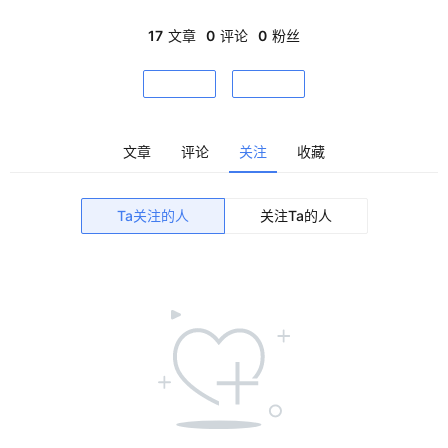
巴黎阿拉伯世界研究所与阿布扎比卢浮宫，前者荣获阿卡汗奖。
其作品拒绝自我复制，在全球范围内以光影实验和在地叙事拓展
17
文章
0
评论
0
粉丝
城
了建筑边界。
市
关注
私信
与
登录
注册
景
观
文章
评论
关注
收藏
建
Ta关注的人
关注Ta的人
筑
专
教
极
速
工
作