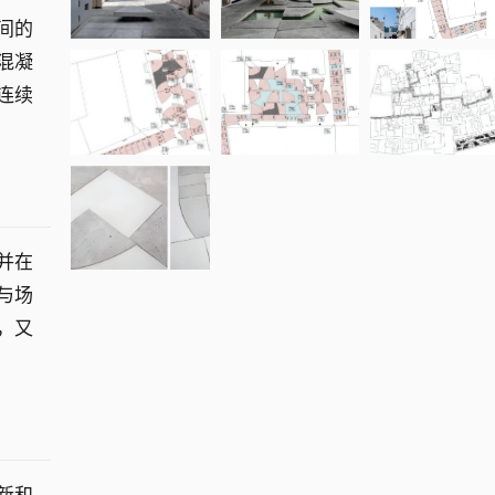
间的
混凝
连续
并在
与场
，又