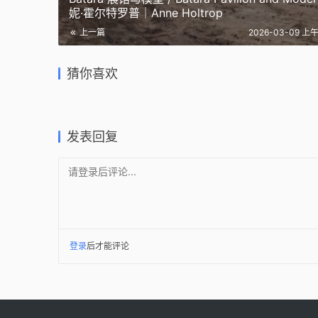
妮·霍尔特罗普｜Anne Holtrop
上一篇
2026-03-09 上午
19同济历史建筑保护专业毕设展 |
上海闵行
故宫、景仁宫、东岳庙、黄埔老
红坊要拆
祥符桥传统风貌街区：市井复兴
公共空间改
街坊
垮了情怀
猜你喜欢
与街区活化 / goa大象设计
Architec
2019-06-30
2017-07-2
2023-12-20
2021-10-2
好图分享
办公建筑
城市规划
景观设计
发表回复
请登录后评论...
登录
后才能评论