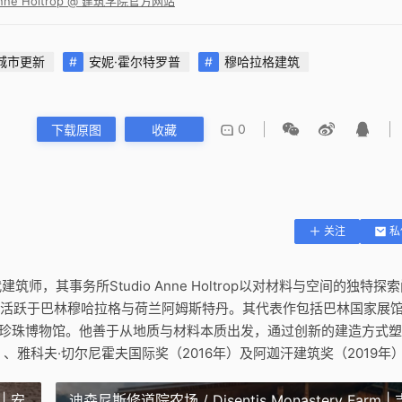
e Holtrop @ 建筑学院官方网站
城市更新
安妮·霍尔特罗普
穆哈拉格建筑
0
下载原图
收藏
关注
私
建筑师，其事务所Studio Anne Holtrop以对材料与空间的独特探
所活跃于巴林穆哈拉格与荷兰阿姆斯特丹。其代表作包括巴林国家展
迪珍珠博物馆。他善于从地质与材料本质出发，通过创新的建造方式
、雅科夫·切尔尼霍夫国际奖（2016年）及阿迦汗建筑奖（2019年
 | 安
迪森尼斯修道院农场 / Disentis Monastery Farm | 