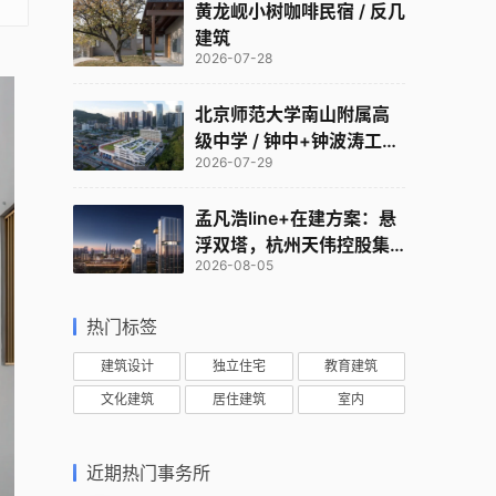
黄龙岘小树咖啡民宿 / 反几
建筑
2026-07-28
北京师范大学南山附属高
级中学 / 钟中+钟波涛工作
2026-07-29
室
孟凡浩line+在建方案：悬
浮双塔，杭州天伟控股集
2026-08-05
团总部
热门标签
建筑设计
独立住宅
教育建筑
文化建筑
居住建筑
室内
近期热门事务所