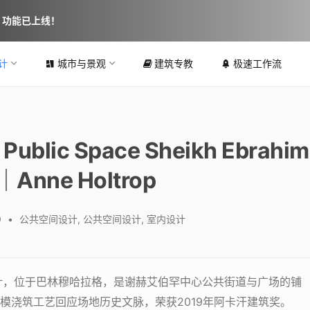
图 功能已上线！
计
城市与景观
建筑专教
极速工作流
ic Space Sheikh Ebrahim
Anne Holtrop
0
•
公共空间设计
,
公共空间设计
,
室内设计
计，位于巴林穆哈拉格，是谢赫艾伯罕中心公共街道与广场的铺
模浇筑工艺回应场地历史文脉，荣获2019年阿卡汗建筑奖。