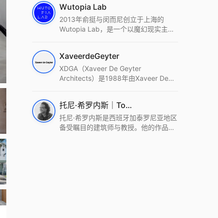
Wutopia Lab
2013年俞挺与闵而尼创立于上海的
Wutopia Lab，是一个以魔幻现实主
义，创造日常奇迹的全球本地化先锋建
筑设计事务所。Wutopia Lab以复杂系
XaveerdeGeyter
统这种新的思维范式为基础，以上海性
和生活性为介入设计的原点，以建筑为
XDGA（Xaveer De Geyter
工具，从而推动建筑学和社会学进步。
Architects）是1988年由Xaveer De
Wutopia Lab曾在2022 The Plan
Geyter在布鲁塞尔和巴黎创立的建筑、
Award中获Honourable Mention，在
城市与景观设计事务所。事务所以其激
托尼·希罗内斯｜Toni Gironès
2022 DFA中获Merit,2021 Architizer
进的设计方法、多元的专业团队和国际
A+ Firm Awards中获Special
化的作品著称，曾获密斯·凡·德罗奖、
托尼·希罗内斯是西班牙加泰罗尼亚地区
Mention：Best Young Firm，2020 IF
Bigmat奖等多项重要奖项。XDGA主张
备受瞩目的建筑师与教授。他的作品深
Design Award，入选2017、2019、
建筑不是固定功能或解决问题，而是开
深植根于当地环境，擅长运用本土材料
2021年度《安邸AD》AD100榜单，
启场地的潜在可能，处理不确定性，容
与可持续策略，创造性地处理边界、光
2018年Archdaily评选的a selection of
纳多样且未预见的生活场景。其作品涵
线与中间空间的过渡，以此提升空间的
the world’s best Architects，以及
盖文化、教育、居住、商业等多种类
可居住性。其代表作如塞罗巨石陵墓文
Architectural Record 评选的Design
型，遍布欧洲及全球。
化服务空间、巴达洛纳35住宅等，都体
Vanguard，是2018年度唯一入选的中
现了对场地历史的尊重与现代的转译，
国事务所。
展现出一种诗意的、缓慢的建筑叙事。