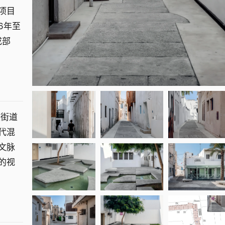
项目
6年至
成部
史街道
代混
文脉
的视