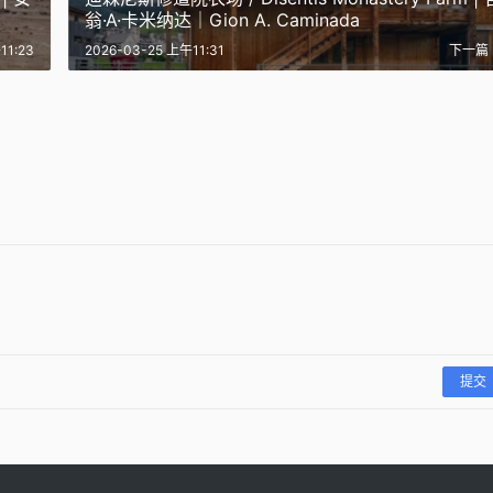
翁·A·卡米纳达｜Gion A. Caminada
11:23
2026-03-25 上午11:31
下一篇
石岐珍珠博物馆 / Siyadi Pearl
横泾港东岸滨水，景观
曼萨中央邮政局 / Manama
了！软妹币最终还是压
Museum | 安妮·霍尔特罗普｜
造 / SPARK
Central Post Office | 安妮·霍
Anne Holtrop
ts
特罗普｜Anne Holtrop
0
2026-03-13
9
2025-12-15
设计
公共建筑设计
公共建筑设计
提交