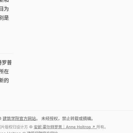
新和
目为
别是
特罗普
所在
新的
©
建筑学院官方网站
。 未经授权，禁止转载或摘编。
照片版权归设计方 ©
安妮·霍尔特罗普｜Anne Holtrop
所有。
↗