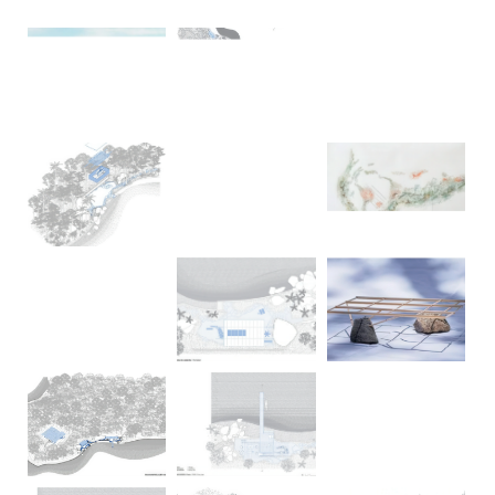
建
筑
设