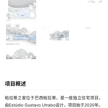
计
室
内
设
计
城
市
与
登录
注册
景
项目概述
观
帕拉蒂之家位于巴西帕拉蒂，是一座独立住宅项目，
建
由Estúdio Gustavo Utrabo设计，项目始于2020年。