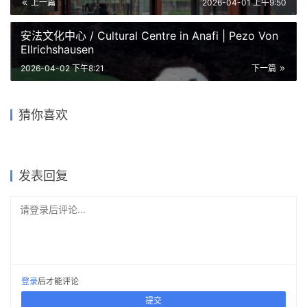
上一篇
2026-04-01 上午9:50
安法文化中心 / Cultural Centre in Anafi | Pezo Von
Ellrichshausen
2026-04-02 下午8:21
下一篇
日本横滨的房子 / House in
上海石库沟住宅 /
克瑞塔斯的房子 / House in
Yokohama | 长谷川豪建筑事
Oyagi 住宅 / Oyagi House |
萨拉扎尔之家 Salazar House
马略阿的房子 / House in
Shochikucho House |
Cretas | Pezo Von
猜你喜欢
务所
SANAA
| 曼努埃尔·塞万提斯｜Manuel
Maia | 阿尔瓦罗·西扎 & 安东
SANAA
Ellrichshausen
Cervantes
尼奥·马杜雷拉
2025-11-04
2026-02-08
2026-02-23
2026-02-02
公共建筑设计
住宅建筑设计
2025-12-08
2026-03-05
住宅建筑设计
住宅建筑设计
公共建筑设计
住宅建筑设计
发表回复
请登录后评论...
登录
后才能评论
提交