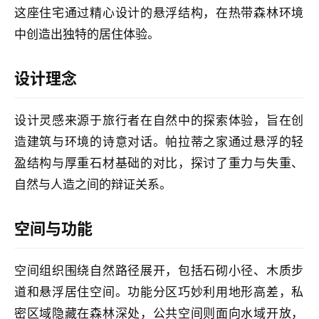
筑
这座住宅通过精心设计的悬浮结构，在热带森林环境
专
中创造出独特的居住体验。
教
设计理念
极
速
设计灵感来源于旅行者在自然中的探索体验，旨在创
工
造建筑与环境的诗意对话。帕拉蒂之家通过悬浮的轻
作
流
盈结构与厚重石材基础的对比，探讨了重力与失重、
自然与人造之间的辩证关系。
空间与功能
空间组织围绕自然路径展开，包括石砌小径、木质步
道和悬浮居住空间。功能分区巧妙利用地形高差，私
密区域隐藏在森林深处，公共空间则面向水域开放，