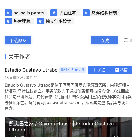
house in paraty
巴西住宅
悬浮结构建筑
热带建筑
独立住宅设计
0
下载原图
收藏
关于作者
Estudio Gustavo Utrabo
事务所 & 设计师
关注
私信
18
文章
0
评论
0
粉丝
Estudio Gustavo Utrabo是位于巴西圣保罗的建筑事务所，由建筑师古
斯塔沃·乌特拉博创立。事务所致力于通过创新和可持续的设计方法回应
社会与环境议题，其代表作【儿童村】曾荣获英国皇家建筑师学会国际奖
等多项荣誉。访问官网gustavoutrabo.com，探索其完整作品集与设计
理念。
凯奥巴之家 / Caiobá House | Estúdio Gustavo
Utrabo