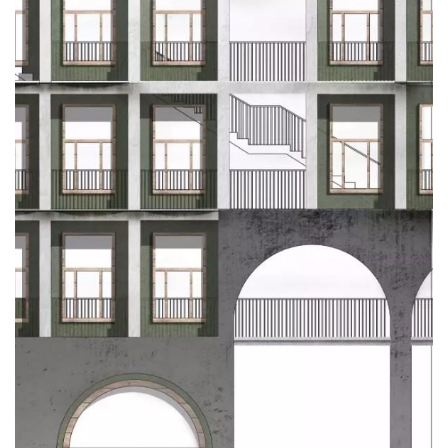
建
筑
设
计
室
内
设
计