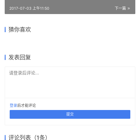
2023-03-19
2018-04-10
学生
办公建筑设计
商业建筑设计
商业建筑设计
发表回复
请登录后评论...
登录
后才能评论
提交
评论列表（1条）
孤鸿
2017-07-23 上午2:54
楼梯明显有问题吧