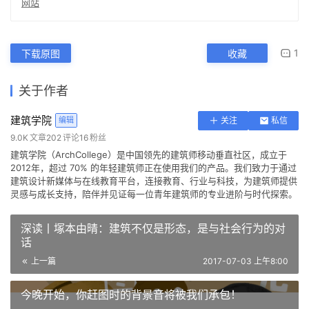
建筑学院
编辑
关注
私信
9.0K
文章
202
评论
16
粉丝
建筑学院（ArchCollege）是中国领先的建筑师移动垂直社区，成立于
2012年，超过 70% 的年轻建筑师正在使用我们的产品。我们致力于通过
建筑设计新媒体与在线教育平台，连接教育、行业与科技，为建筑师提供
灵感与成长支持，陪伴并见证每一位青年建筑师的专业进阶与时代探索。
深读丨塚本由晴：建筑不仅是形态，是与社会行为的对
话
上一篇
2017-07-03 上午8:00
今晚开始，你赶图时的背景音将被我们承包！
2017-07-03 上午11:50
下一篇
福斯特事务所 / 由内而外泛出
Call me MOSAIC 书店空间设
建筑师抢饭碗的魔爪又伸向了
冷艳的金属光泽：BBC威尔士
猜你喜欢
哇，建筑，你看起来好好吃
计 /玳山设计
清新而前卫，让人产生购物欲
景观师……
分部设计的办公大楼
维他 幸运桥 / 乾正设计
望的萨诺普洛斯超市
2017-09-22
2018-04-27
2020-05-06
2018-04-26
建筑设计
建筑设计