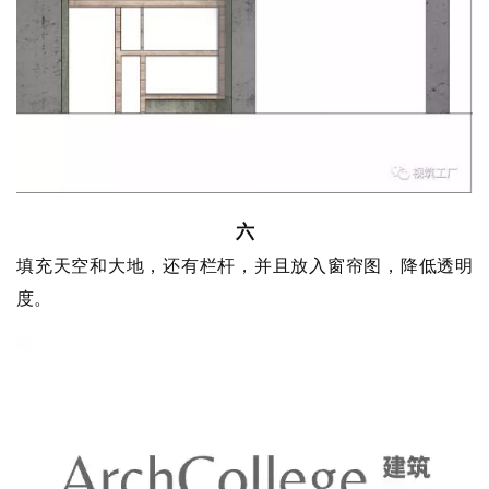
城
市
与
登录
注册
景
观
六
填充天空和大地，还有栏杆，并且放入窗帘图，降低透明
建
筑
度。
专
教
极
速