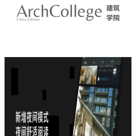
建
筑
设
计
室
内
设
计
城
市
与