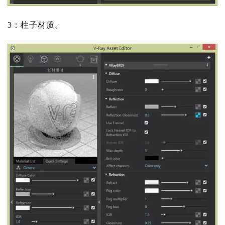
3：柱子材质。
建
筑
设
计
室
内
设
计
城
市