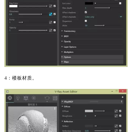
与
登录
注册
景
观
建
筑
专
教
4：楼板材质。
极
速
工
作
流