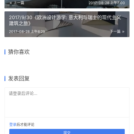
上一篇
2017-08-28 上午7:00
速
工
2017/9/30《欧洲设计游学: 意大利与瑞士的现代主义
作
建筑之旅》
流
2017-08-28 上午8:29
下一篇
狂欢背后谁来买单——赛后体
2018米兰设计周：九个建筑
猜你喜欢
育场馆如何延续生命力？
中等尺度景观建筑古风图
网易音乐人的建筑独白，Zaha
【收藏】常用建筑专业英语用
中国现存木结构古建筑前50座
类参展作品
的张力是心气极盛的重金属乐
词，收好不谢~！
2018-06-28
2018-12-28
2018-12-16
2018-05-01
建筑设计
建筑设计
2018-07-17
2017-09-12
建筑设计
建筑设计
建筑设计
建筑设计
发表回复
请登录后评论...
登录
后才能评论
提交