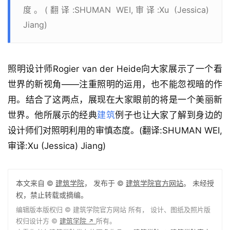
度。(翻译:SHUMAN WEI,审译:Xu (Jessica)
Jiang)
照明设计师Rogier van der Heide向大家展示了一个看
世界的新视角——注重照明的运用，也不能忽视暗的作
用。结合了这两点，展现在大家眼前的将是一个美丽新
世界。他所展示的经典
建筑
例子也让大家了解到身边的
设计师们对照明利用的审慎态度。(翻译:SHUMAN WEI,
建
审译:Xu (Jessica) Jiang)
筑
设
计
本文来自 ©
建筑学院
， 发布于 ©
建筑学院官方网站
。 未经授
权，禁止转载或摘编。
编辑版本版权归 ©
建筑学院官方网站
所有， 设计、图纸及照片版
室
权归设计方 ©
建筑学院
所有。
↗
内