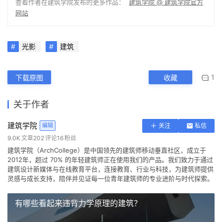
查看作者在建筑学院发布的更多作品：
建筑学院 @ 建筑学院官方
设
网站
计
光影
建筑
城
市
1
下载原图
收藏
与
登录
注册
景
关于作者
观
建筑学院
编辑
关注
私信
9.0K
文章
202
评论
16
粉丝
建
建筑学院（ArchCollege）是中国领先的建筑师移动垂直社区，成立于
筑
2012年，超过 70% 的年轻建筑师正在使用我们的产品。我们致力于通过
专
建筑设计新媒体与在线教育平台，连接教育、行业与科技，为建筑师提供
教
灵感与成长支持，陪伴并见证每一位青年建筑师的专业进阶与时代探索。
有哪些看起来违背力学原理的建筑？
极