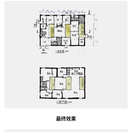
与
登录
注册
景
观
建
筑
专
教
极
速
工
作
流
最终效果