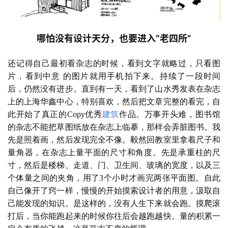
哪怕没有设计天分，也要进入“老四所”
还记得自己最初看杂志的时候，看到文字就略过，只看图
片，看到中意
的图片就用手机拍下来。持续了一段时间
后，仍然没有进步。直到有一天，看到了山水秀发表在杂志
上的上海华鑫中心，特别喜欢，然后把文章完整的看完，自
此开始了真正的
Copy优秀
建筑
作品。万事开头难，图书馆
的杂志不能把草图纸放在杂志上临摹，那样会弄脏图书。我
先是照着画，然后发现完全不像。毅然回教室里拿着尺子和
量角器，在杂志上量平面的尺寸和角度。先是承重柱的尺
寸，然后是楼梯、走道、门、卫生间、玻璃的宽度，以及三
个体量之间的夹角，用了3个小时才画完两张平面图。自此
自己像开了窍一样，慢慢的开始摸索设计者的用意，汲取自
己能发现的知识。是这样的，没有人生下来就会跑。摸爬滚
打后，当你能跑起来的时候你往后会越跑越快。量的积累一