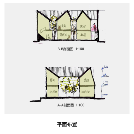
建
筑
设
计
室
内
设
计
城
平面布置
市