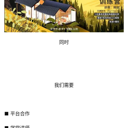
同时
 建筑学院&学堂&优优课 
 寻找有缘人 
我们需要
■ 平台合作
■ 学堂讲师