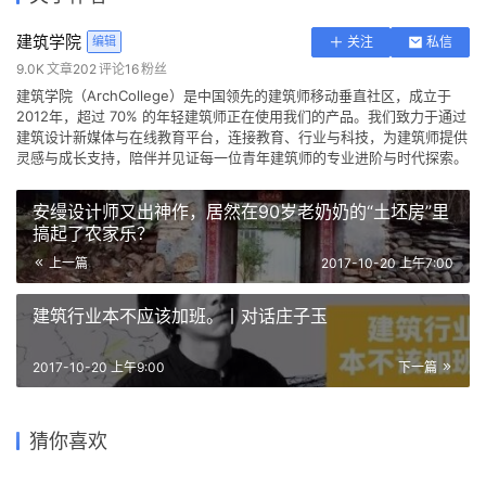
建筑学院
编辑
关注
私信
9.0K
文章
202
评论
16
粉丝
建筑学院（ArchCollege）是中国领先的建筑师移动垂直社区，成立于
2012年，超过 70% 的年轻建筑师正在使用我们的产品。我们致力于通过
建筑设计新媒体与在线教育平台，连接教育、行业与科技，为建筑师提供
灵感与成长支持，陪伴并见证每一位青年建筑师的专业进阶与时代探索。
安缦设计师又出神作，居然在90岁老奶奶的“土坯房”里
搞起了农家乐？
上一篇
2017-10-20 上午7:00
建筑行业本不应该加班。丨对话庄子玉
2017-10-20 上午9:00
下一篇
北京招聘 | aoe事建组 – 项目
MAD招聘 | 建筑设计师（北
期待你的加入 | HPP上海/深圳
负责人 / 高级建筑师 / 建筑师
京）、商务拓展（上海、深
招聘 建筑项目负责人/建筑师/
BUZZ招聘 | 建筑及室内实习
猜你喜欢
/ 室内设计师 / 实习建筑师
圳）
助理建筑师/室内项目负责人/
2025，SUP素朴建筑工作室
生
今年设计院为何招不到人？
室内设计师
期待新同事加入
2025-01-25
2025-04-25