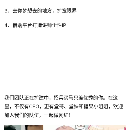
设
计
3、去你梦想去的地方，扩宽眼界
4、借助平台打造讲师个性IP
城
市
与
登录
注册
景
观
 ◣ 学堂员工（实习生） ◢ 
建
筑
专
我们团队正在扩建中，招兵买马只差优秀的你。在这
教
里，不仅有CEO，更有堂哥、堂妹和糖果小姐姐，欢迎
加入我们的队伍，一起做网红！
极