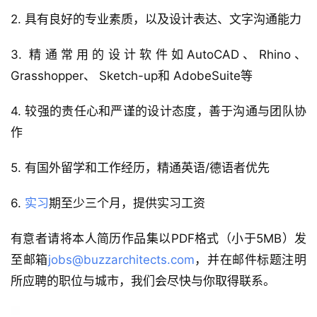
与
2. 具有良好的专业素质，以及设计表达、文字沟通能力
登录
注册
景
观
3. 精通常用的设计软件如AutoCAD、Rhino、
Grasshopper、 Sketch-up和 AdobeSuite等
建
4. 较强的责任心和严谨的设计态度，善于沟通与团队协
筑
作
专
教
5. 有国外留学和工作经历，精通英语/德语者优先
6. 
实习
期至少三个月，提供实习工资
极
速
有意者请将本人简历作品集以PDF格式（小于5MB）发
工
至邮箱
jobs@buzzarchitects.com
，并在邮件标题注明
作
流
所应聘的职位与城市，我们会尽快与你取得联系。