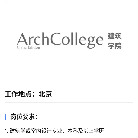
建
筑
设
计
室
内
工作地点：北京
设
计
岗位要求：
城
1. 建筑学或室内设计专业，本科及以上学历
市