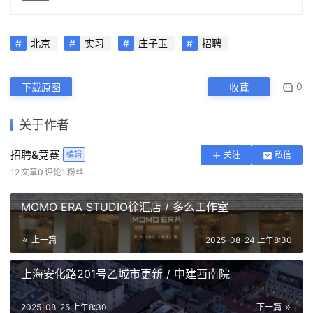
北京
实习
庄子玉
招聘
0
下载原图
收藏
关于作者
招聘&竞赛
编辑
关注
私信
12
文章
0
评论
1
粉丝
MOMO ERA STUDIO徐汇店 / 多么工作室
上一篇
2025-08-24 上午8:30
上海安化路201号乙城市更新 / 中建西南院
2025-08-25 上午8:30
下一篇