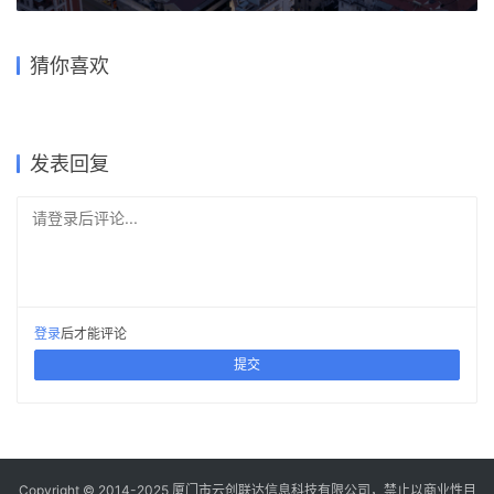
一场大咖云集的论坛直播，一
城市荒漠中的秘密花园，北京
次关于东方建筑的设计语录
青岛1903啤酒概念店/即作建
西店记忆文创小镇 / 刘宇扬建
空间的三维延伸——西绒线胡
——就在周六，建筑学院将全
猜你喜欢
筑
筑事务所
微缩北京：大院胡同28号改造
同杂院微改造
程为您转播！
北京东城私宅 / JSPA Design
/ 李兴钢建筑工作室
2021-07-29
2017-07-17
2017-08-09
2017-09-23
商业建筑设计
商业建筑设计
2022-11-19
2018-09-14
住宅建筑设计
建筑设计
住宅建筑设计
发表回复
请登录后评论...
登录
后才能评论
提交
Copyright © 2014-2025
厦门市云创联达信息科技有限公司，禁止以商业性目