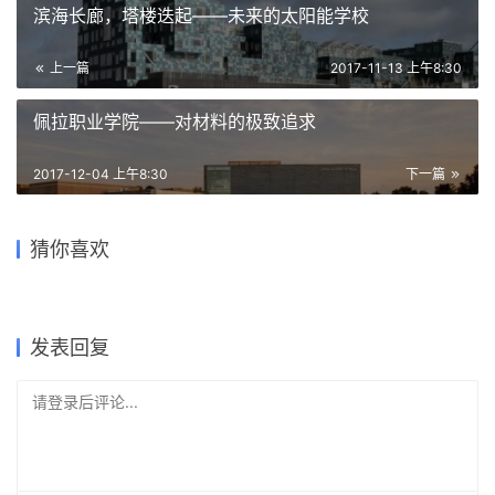
建筑设计新媒体与在线教育平台，连接教育、行业与科技，为建筑师提供
灵感与成长支持，陪伴并见证每一位青年建筑师的专业进阶与时代探索。
滨海长廊，塔楼迭起——未来的太阳能学校
上一篇
2017-11-13 上午8:30
佩拉职业学院——对材料的极致追求
2017-12-04 上午8:30
下一篇
斜棱锥形混凝土建筑，Areuke
生态矩阵，呼吸网亭 /
水疗中心 / Chiasmus
用红砖砌造的巨大漏斗：3/1
转角飘移，丹麦难民博物馆
猜你喜欢
Soltozibin Architects
Partners
一舍山居：山野中虚度的光阴
叠浪风，太平洋公寓 / Moon
住宅
FLUGT / BIG
/ 大料建筑
Hoon
2024-06-28
2021-10-01
2019-01-03
2022-07-06
公共建筑设计
商业建筑设计
2017-11-08
2023-02-10
住宅建筑设计
公共建筑设计
酒店建筑设计
建筑设计
发表回复
请登录后评论...