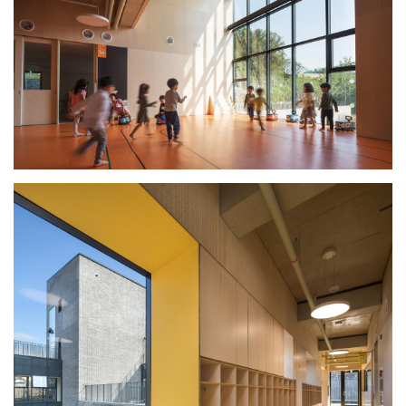
与
登录
注册
景
观
建
筑
专
教
极
速
工
作
流