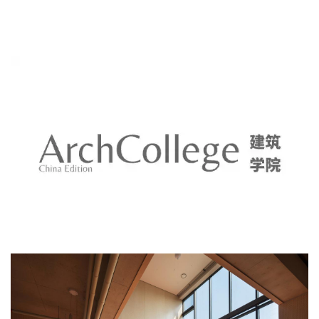
建
筑
设
计
室
内
设
计
城
市