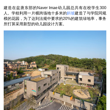
建造在
盆唐东部的
Naver Imae
幼儿园总共有在校学生
300
人。学校利用一片横跨场地十多米的
斜坡
建造了与学院同规
模的花园，为了达到法规中要求的
20%
的建筑绿地率，事务
所打算采用新型的幼儿园设计方案。