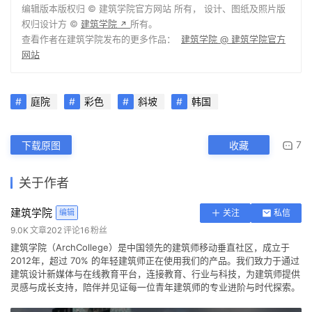
本文来自 ©
建筑学院
， 发布于 ©
建筑学院官方网站
。 未经授
权，禁止转载或摘编。
编辑版本版权归 ©
建筑学院官方网站
所有， 设计、图纸及照片版
权归设计方 ©
建筑学院
所有。
↗
查看作者在建筑学院发布的更多作品：
建筑学院 @ 建筑学院官方
网站
庭院
彩色
斜坡
韩国
7
下载原图
收藏
关于作者
建筑学院
编辑
关注
私信
9.0K
文章
202
评论
16
粉丝
建筑学院（ArchCollege）是中国领先的建筑师移动垂直社区，成立于
2012年，超过 70% 的年轻建筑师正在使用我们的产品。我们致力于通过