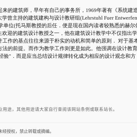
来的建筑师，早年有自己的事务所，1969年著有《系统建
学曾主持的建筑建构与设计教研组(Lehrstuhl Fuer Entwerfe
年级的核心教学单位(托马斯教授的后任．便是现在国内读者较熟悉的赫尔
大最受学生欢迎的建筑设计教授之一，他在建筑设计教学中不仅指出
计工作的基点往往来源于朴实的动机和简单的原则． 对于基
方法的前提。而作为教学工作则更是如此。他强调在设计教
老经验"．而是应当总结设计规律转化成为相应的设计观念和方
业用途，其他用途请大家自行查阅该网站条例或联系站长。
 未经授权，禁止转载或摘编。