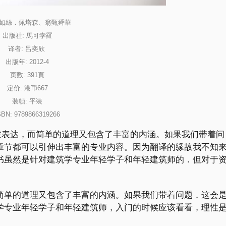
: 如絲．佩塔森、翁甄舜華 
出版社:
 馬可孛羅
译者
: 呂奕欣 
出版年:
 2012-4
页数:
 391頁
定价:
 港币667
装帧:
 平装
SBN:
 9789866319266
被表达，而简单的道理又包含了丰富的内涵。如果我们带着问
章节都可以引伸出丰富的专业内容。因为翻译的缘故我不知
书虽然是针对建筑学专业年轻学子和年轻建筑师的．但对于
简单的道理又包含了丰富的内涵。如果我们带着问题．这会
学专业年轻学子和年轻建筑师，入门的时候应该看看，理性