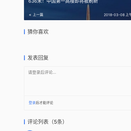
636米！中国第一高楼即将被刷新
上一篇
2018-03-08 上
每日福利
2022年普利兹克建筑奖揭晓：迪
每日福利
每日福利 / 为你打包好的超清晚
果？这是
埃贝多·弗朗西斯·凯雷
筑师和学
猜你喜欢
霞psd效果图。
果图
2022-03-16
2018-03-0
2018-02-13
2018-01-0
建筑设计
书籍
图纸
图纸
发表回复
请登录后评论...
登录
后才能评论
评论列表（5条）