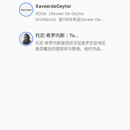
筑设计事务所。Wutopia Lab以复杂系
XaveerdeGeyter
统这种新的思维范式为基础，以上海性
和生活性为介入设计的原点，以建筑为
XDGA（Xaveer De Geyter
工具，从而推动建筑学和社会学进步。
Architects）是1988年由Xaveer De
Wutopia Lab曾在2022 The Plan
Geyter在布鲁塞尔和巴黎创立的建筑、
Award中获Honourable Mention，在
城市与景观设计事务所。事务所以其激
托尼·希罗内斯｜Toni Gironès
2022 DFA中获Merit,2021 Architizer
进的设计方法、多元的专业团队和国际
A+ Firm Awards中获Special
化的作品著称，曾获密斯·凡·德罗奖、
托尼·希罗内斯是西班牙加泰罗尼亚地区
Mention：Best Young Firm，2020 IF
Bigmat奖等多项重要奖项。XDGA主张
备受瞩目的建筑师与教授。他的作品深
Design Award，入选2017、2019、
建筑不是固定功能或解决问题，而是开
深植根于当地环境，擅长运用本土材料
2021年度《安邸AD》AD100榜单，
启场地的潜在可能，处理不确定性，容
与可持续策略，创造性地处理边界、光
2018年Archdaily评选的a selection of
纳多样且未预见的生活场景。其作品涵
线与中间空间的过渡，以此提升空间的
the world’s best Architects，以及
盖文化、教育、居住、商业等多种类
可居住性。其代表作如塞罗巨石陵墓文
Architectural Record 评选的Design
型，遍布欧洲及全球。
化服务空间、巴达洛纳35住宅等，都体
Vanguard，是2018年度唯一入选的中
现了对场地历史的尊重与现代的转译，
国事务所。
展现出一种诗意的、缓慢的建筑叙事。