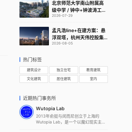
北京师范大学南山附属高
级中学 / 钟中+钟波涛工作
2026-07-29
室
孟凡浩line+在建方案：悬
浮双塔，杭州天伟控股集
2026-08-05
团总部
热门标签
建筑设计
独立住宅
教育建筑
文化建筑
居住建筑
室内
近期热门事务所
Wutopia Lab
2013年俞挺与闵而尼创立于上海的
Wutopia Lab，是一个以魔幻现实主
义，创造日常奇迹的全球本地化先锋建