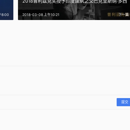
2018普利兹克奖授予印度建筑之父巴克里斯纳·多西
午8:00
2018-03-08 上午10:21
下一篇
 / 还在烦恼怎么P阴天效
 / 一本专为中国年轻建
送你的13张阴天PSD效
每日福利 / 我们不只有颜值，还
生入门的引导书
每日福利 / 25张剖面图表现
有内涵
1
2018-04-06
2
2017-12-15
图纸
图纸
提交