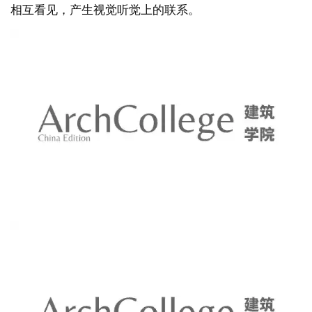
设计方案提出了一个超尺度的、满足全园儿童四季可用
的室内活动空间。它颠覆了以往走廊的概念，将该走廊
拓宽至6米，形成中庭。长度达80多米，连接15个班级
活动室。因为这个空间足够长，幼儿园的小朋友不仅可
以在里面做普通的游戏，还可以进行羽毛球等活动，甚
至还可以骑自行车。小朋友各个班级之间的活动也可以
相互看见，产生视觉听觉上的联系。