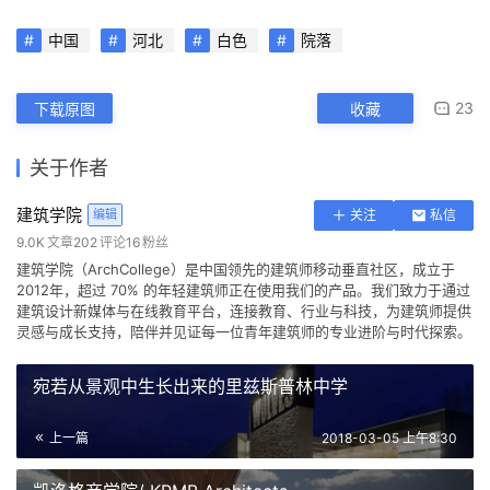
婕，祁立晖，董行，陈鑫，孔鸣，司马志彦，杨诗雨
灯光设计：缪海琳
建设单位：莱佛士幼儿园
合作设计院：张家口中天建筑设计咨询有限公司
摄影：顾云端
本文来自 ©
建筑学院
， 发布于 ©
建筑学院官方网站
。 未经授
权，禁止转载或摘编。
编辑版本版权归 ©
建筑学院官方网站
所有， 设计、图纸及照片版
权归设计方 ©
建筑学院
所有。
↗
查看作者在建筑学院发布的更多作品：
建筑学院 @ 建筑学院官方
网站
中国
河北
白色
院落