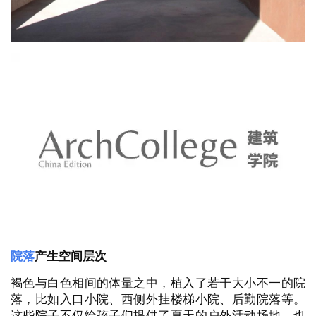
建
筑
设
计
室
内
设
计
城
市