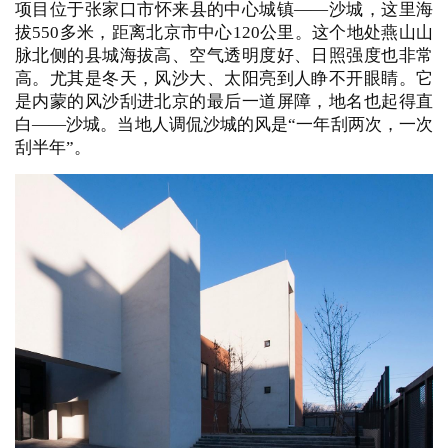
项目位于张家口市怀来县的中心城镇——沙城，这里海
拔550多米，距离北京市中心120公里。这个地处燕山山
脉北侧的县城海拔高、空气透明度好、日照强度也非常
高。尤其是冬天，风沙大、太阳亮到人睁不开眼睛。它
是内蒙的风沙刮进北京的最后一道屏障，地名也起得直
白——沙城。当地人调侃沙城的风是“一年刮两次，一次
刮半年”。