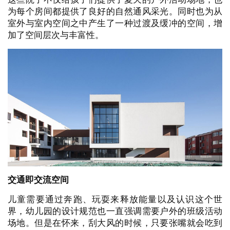
与
登录
注册
景
观
建
筑
专
教
极
速
工
院落
产生空间层次
作
流
褐色与白色相间的体量之中，植入了若干大小不一的院
落，比如入口小院、西侧外挂楼梯小院、后勤院落等。
这些院子不仅给孩子们提供了夏天的户外活动场地，也