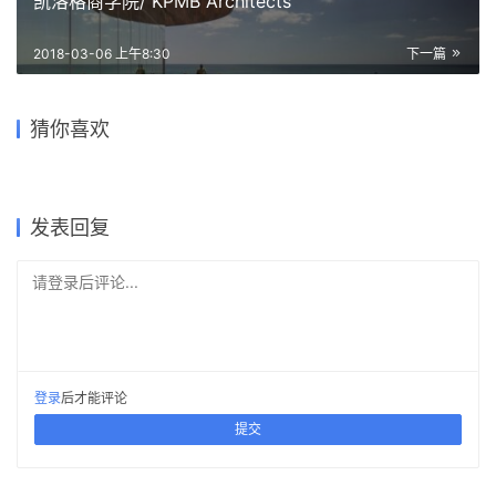
23
下载原图
收藏
关于作者
建筑学院
编辑
关注
私信
9.0K
文章
202
评论
16
粉丝
建筑学院（ArchCollege）是中国领先的建筑师移动垂直社区，成立于
2012年，超过 70% 的年轻建筑师正在使用我们的产品。我们致力于通过
建筑设计新媒体与在线教育平台，连接教育、行业与科技，为建筑师提供
灵感与成长支持，陪伴并见证每一位青年建筑师的专业进阶与时代探索。
宛若从景观中生长出来的里兹斯普林中学
上一篇
2018-03-05 上午8:30
凯洛格商学院/ KPMB Architects
2018-03-06 上午8:30
下一篇