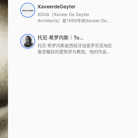
筑设计事务所。Wutopia Lab以复杂系
XaveerdeGeyter
统这种新的思维范式为基础，以上海性
和生活性为介入设计的原点，以建筑为
XDGA（Xaveer De Geyter
工具，从而推动建筑学和社会学进步。
Architects）是1988年由Xaveer De
Wutopia Lab曾在2022 The Plan
Geyter在布鲁塞尔和巴黎创立的建筑、
Award中获Honourable Mention，在
城市与景观设计事务所。事务所以其激
托尼·希罗内斯｜Toni Gironès
2022 DFA中获Merit,2021 Architizer
进的设计方法、多元的专业团队和国际
A+ Firm Awards中获Special
化的作品著称，曾获密斯·凡·德罗奖、
托尼·希罗内斯是西班牙加泰罗尼亚地区
Mention：Best Young Firm，2020 IF
Bigmat奖等多项重要奖项。XDGA主张
备受瞩目的建筑师与教授。他的作品深
Design Award，入选2017、2019、
建筑不是固定功能或解决问题，而是开
深植根于当地环境，擅长运用本土材料
2021年度《安邸AD》AD100榜单，
启场地的潜在可能，处理不确定性，容
与可持续策略，创造性地处理边界、光
2018年Archdaily评选的a selection of
纳多样且未预见的生活场景。其作品涵
线与中间空间的过渡，以此提升空间的
the world’s best Architects，以及
盖文化、教育、居住、商业等多种类
可居住性。其代表作如塞罗巨石陵墓文
Architectural Record 评选的Design
型，遍布欧洲及全球。
化服务空间、巴达洛纳35住宅等，都体
Vanguard，是2018年度唯一入选的中
现了对场地历史的尊重与现代的转译，
国事务所。
展现出一种诗意的、缓慢的建筑叙事。