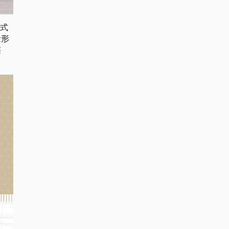
形式
量形
连