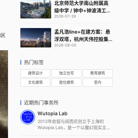
北京师范大学南山附属高
级中学 / 钟中+钟波涛工作
2026-07-29
室
孟凡浩line+在建方案：悬
的区
浮双塔，杭州天伟控股集
2026-08-05
团总部
热门标签
建筑设计
独立住宅
教育建筑
文化建筑
居住建筑
室内
近期热门事务所
Wutopia Lab
2013年俞挺与闵而尼创立于上海的
Wutopia Lab，是一个以魔幻现实主
义，创造日常奇迹的全球本地化先锋建