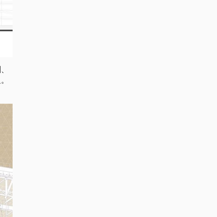
剧、
义。