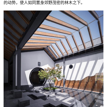
梁间透下的阳光在室内形成斑驳的光影效果；地面铺
砖，配合屋架、立面的模数，水景、草地、方砖采用随
机跳格的方式渐变组合，表达绿色从中央向四面“生长”
的动势，使人如同置身郊野茂密的林木之下。