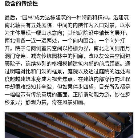
与
登录
注册
景
入口大厅庭院
观
隐含的传统性
建
最后，“园林”成为这栋建筑的一种特质和精神。沿建筑
筑
南北轴共有五处庭院：中间的内院作为入口对景，以水
专
为主体展现一幅山水意向；其他庭院沿中轴长向展开，
教
南北侧各一近一远两处，一个向内围合，一个向外打
开。院子与两侧室内空间以格栅为界，南北之间则用月
洞门穿连。减去传统园林中的回廊，改以灰公共空间包
极
裹院子，连续排列的格栅模糊建筑内部的前后距离。通
速
过明暗对比和门洞的框景，庭院以及透过庭院的远处再
工
度超越建筑本身成为视觉焦点。在建筑内部穿行的过程
作
中却很难感知其全貌，但如果停步四望，目光所及都是
流
一幅幅带有传统意境的画面。正所谓动观为游，妙在步
移景异；静观为赏，奇在风景如画。