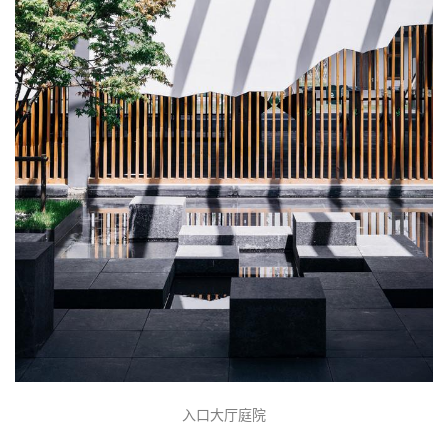
建
筑
设
计
室
内
设
计
城
市