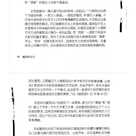
与
登录
注册
景
观
建
筑
专
教
极
速
工
作
流