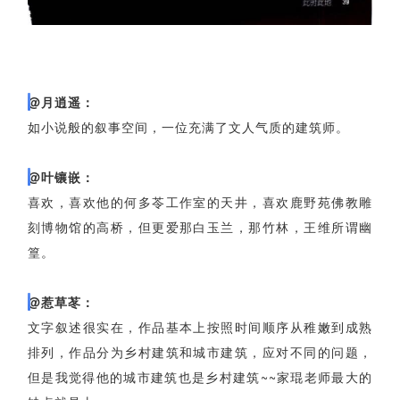
读者书评
@月逍遥：
如小说般的叙事空间，一位充满了文人气质的建筑师。
@
叶镶嵌
：
喜欢，喜欢他的何多苓工作室的天井，喜欢鹿野苑佛教雕
刻博物馆的高桥，但更爱那白玉兰，那竹林，王维所谓幽
篁。
@惹草苳：
文字叙述很实在，作品基本上按照时间顺序从稚嫩到成熟
排列，作品分为乡村建筑和城市建筑，应对不同的问题，
但是我觉得他的城市建筑也是乡村建筑~~家琨老师最大的