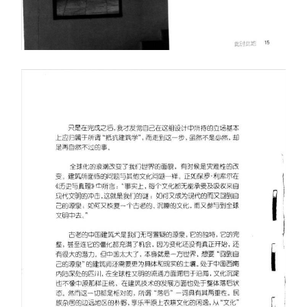
建
筑
设
计
室
内
设
计
城
市