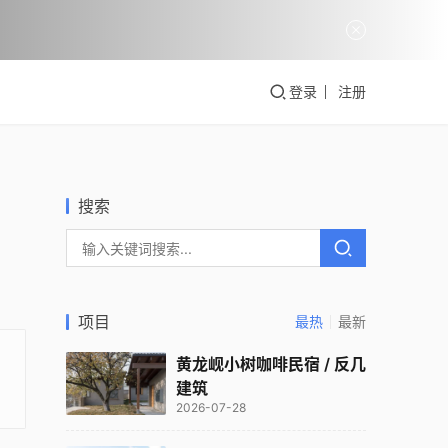
登录
注册
搜索
项目
最热
最新
黄龙岘小树咖啡民宿 / 反几
建筑
2026-07-28