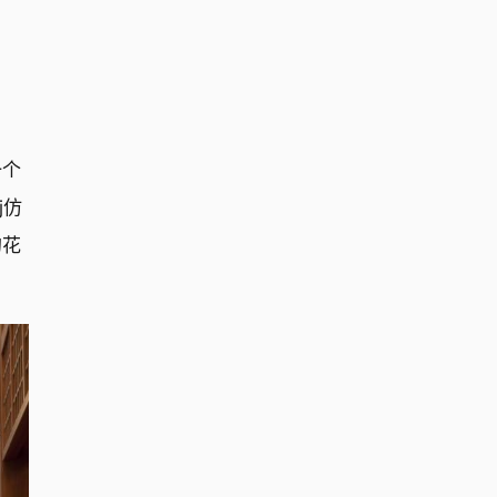
一个
j仿
的花