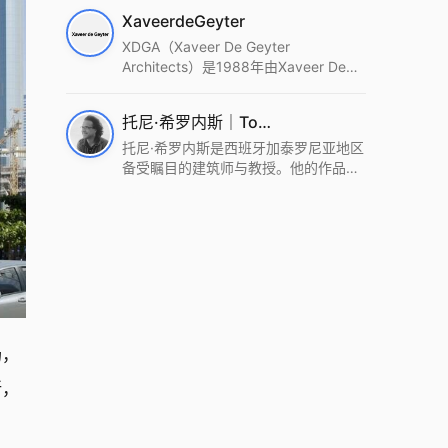
筑设计事务所。Wutopia Lab以复杂系
XaveerdeGeyter
统这种新的思维范式为基础，以上海性
和生活性为介入设计的原点，以建筑为
XDGA（Xaveer De Geyter
工具，从而推动建筑学和社会学进步。
Architects）是1988年由Xaveer De
Wutopia Lab曾在2022 The Plan
Geyter在布鲁塞尔和巴黎创立的建筑、
Award中获Honourable Mention，在
城市与景观设计事务所。事务所以其激
托尼·希罗内斯｜Toni Gironès
2022 DFA中获Merit,2021 Architizer
进的设计方法、多元的专业团队和国际
A+ Firm Awards中获Special
化的作品著称，曾获密斯·凡·德罗奖、
托尼·希罗内斯是西班牙加泰罗尼亚地区
Mention：Best Young Firm，2020 IF
Bigmat奖等多项重要奖项。XDGA主张
备受瞩目的建筑师与教授。他的作品深
Design Award，入选2017、2019、
建筑不是固定功能或解决问题，而是开
深植根于当地环境，擅长运用本土材料
2021年度《安邸AD》AD100榜单，
启场地的潜在可能，处理不确定性，容
与可持续策略，创造性地处理边界、光
2018年Archdaily评选的a selection of
纳多样且未预见的生活场景。其作品涵
线与中间空间的过渡，以此提升空间的
the world’s best Architects，以及
盖文化、教育、居住、商业等多种类
可居住性。其代表作如塞罗巨石陵墓文
Architectural Record 评选的Design
型，遍布欧洲及全球。
化服务空间、巴达洛纳35住宅等，都体
Vanguard，是2018年度唯一入选的中
现了对场地历史的尊重与现代的转译，
国事务所。
展现出一种诗意的、缓慢的建筑叙事。
场，
所，