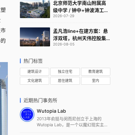
北京师范大学南山附属高
重塑
级中学 / 钟中+钟波涛工作
2026-07-29
室
诠
天市
孟凡浩line+在建方案：悬
浮双塔，杭州天伟控股集
奏的
2026-08-05
团总部
热门标签
建筑设计
独立住宅
教育建筑
文化建筑
居住建筑
室内
近期热门事务所
Wutopia Lab
2013年俞挺与闵而尼创立于上海的
Wutopia Lab，是一个以魔幻现实主
义，创造日常奇迹的全球本地化先锋建