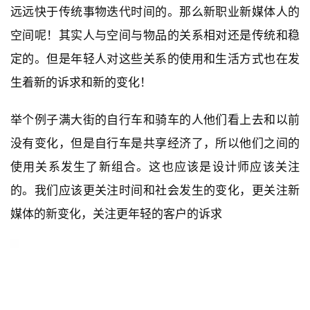
与
进去下一个周期的势态。所以当下的新事物变化速度是
登录
注册
景
远远快于传统事物迭代时间的。那么新职业新媒体人的
观
空间呢！其实人与空间与物品的关系相对还是传统和稳
定的。但是年轻人对这些关系的使用和生活方式也在发
建
生着新的诉求和新的变化！
筑
专
举个例子满大街的自行车和骑车的人他们看上去和以前
教
没有变化，但是自行车是共享经济了，所以他们之间的
使用关系发生了新组合。这也应该是设计师应该关注
极
的。我们应该更关注时间和社会发生的变化，更关注新
速
工
媒体的新变化，关注更年轻的客户的诉求
作
流