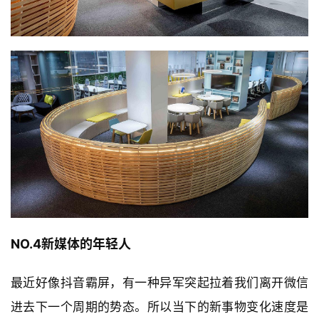
建
筑
设
计
室
内
设
计
NO.4新媒体的年轻人
城
最近好像抖音霸屏，有一种异军突起拉着我们离开微信
市