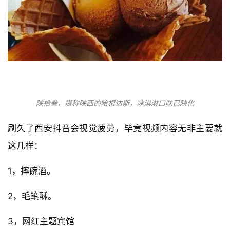
陕拾叁，堪称陕西的哈根达斯，冰淇淋口味已陕化
刷久了西安抖音会视觉疲劳，毕竟视频内容无非主要就
这几样：
1，摔碗酒。
2，毛笔酥。
3，网红主题宾馆