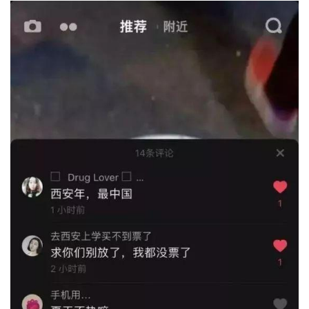
与
登录
注册
景
观
建
筑
专
教
极
速
工
作
流