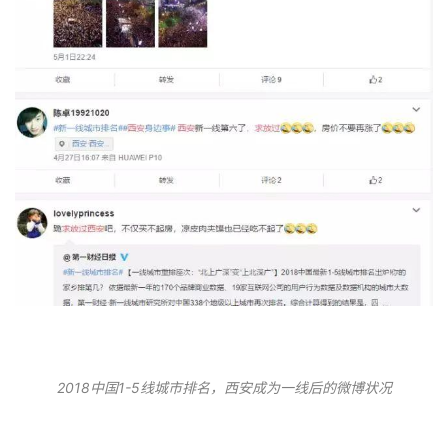
建
筑
设
计
室
内
设
计
2018中国1-5线城市排名，西安成为一线后的微博状况
城
市