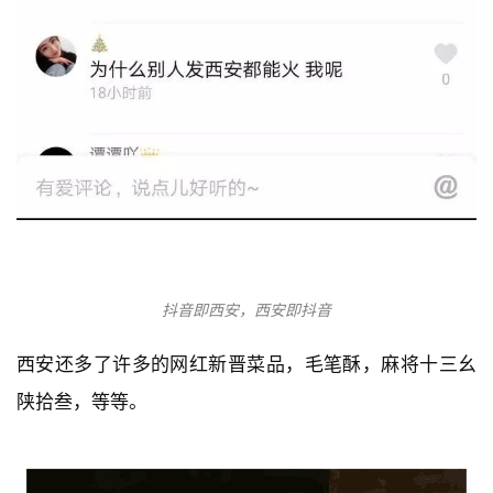
抖音即西安，西安即抖音
西安还多了许多的网红新晋菜品，毛笔酥，麻将十三幺
陕拾叁，等等。