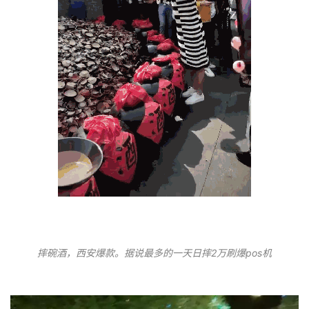
摔碗酒，西安爆款。据说最多的一天日摔2万刷爆pos机