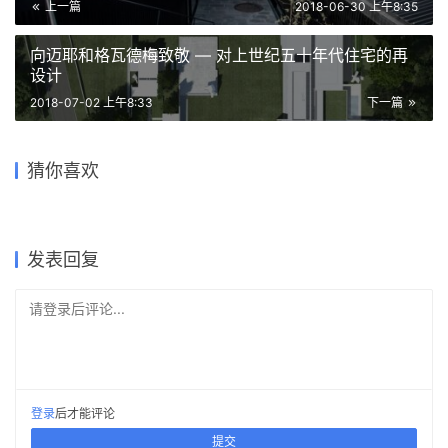
上一篇
2018-06-30 上午8:35
向迈耶和格瓦德梅致敬 — 对上世纪五十年代住宅的再
设计
2018-07-02 上午8:33
下一篇
一如醉后诗纵横——李白的院
子 |GVL怡境国际设计集团作
隐山抱林，卧溪望海——大理
为NEOM打造又一超现代滨海
融入场地景观，与地形环环相
黑白灰的极简住宅 / BLACK
猜你喜欢
品
七舍山居 / 陈曦&刘苏旸
康乐之城 —— Norlana / 10
扣
SOUL
日本住宅的空间最大化
Design
2018-12-11
2017-10-18
2017-09-25
2018-04-02
住宅建筑设计
独立住宅设计
2017-07-04
2024-01-26
独立住宅设计
独立住宅设计
住宅建筑设计
城市综合体
发表回复
请登录后评论...
登录
后才能评论
提交