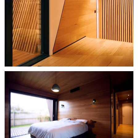
城
市
与
登录
注册
景
观
建
筑
专
教
极
速
工
作