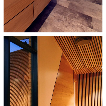
建
筑
设
计
室
内
设
计