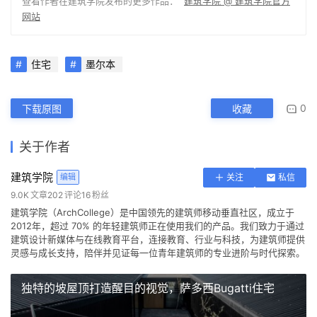
查看作者在建筑学院发布的更多作品：
建筑学院 @ 建筑学院官方
网站
住宅
墨尔本
0
下载原图
收藏
关于作者
建筑学院
编辑
关注
私信
9.0K
文章
202
评论
16
粉丝
建筑学院（ArchCollege）是中国领先的建筑师移动垂直社区，成立于
2012年，超过 70% 的年轻建筑师正在使用我们的产品。我们致力于通过
建筑设计新媒体与在线教育平台，连接教育、行业与科技，为建筑师提供
灵感与成长支持，陪伴并见证每一位青年建筑师的专业进阶与时代探索。
独特的坡屋顶打造醒目的视觉，萨多西Bugatti住宅