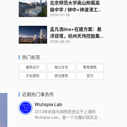
北京师范大学南山附属高
级中学 / 钟中+钟波涛工作
2026-07-29
室
孟凡浩line+在建方案：悬
浮双塔，杭州天伟控股集
2026-08-05
团总部
热门标签
建筑设计
独立住宅
教育建筑
文化建筑
居住建筑
室内
近期热门事务所
Wutopia Lab
2013年俞挺与闵而尼创立于上海的
Wutopia Lab，是一个以魔幻现实主
义，创造日常奇迹的全球本地化先锋建