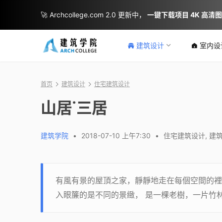
🚀 Archcollege.com 2.0 更新中，
一键下载项目 4K 高清
建筑设计
室内设
首页
建筑设计
住宅建筑设计
山居˙三居
建筑学院
•
2018-07-10 上午7:30
•
住宅建筑设计
,
建
有風有景的屋頂之家，靜靜地走在每個空間的裡
入眼簾的是不同的景緻， 是一棵老樹，一片竹