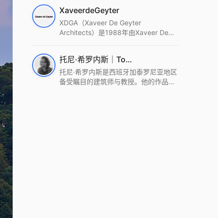
筑设计事务所。Wutopia Lab以复杂系
XaveerdeGeyter
统这种新的思维范式为基础，以上海性
和生活性为介入设计的原点，以建筑为
XDGA（Xaveer De Geyter
工具，从而推动建筑学和社会学进步。
Architects）是1988年由Xaveer De
Wutopia Lab曾在2022 The Plan
Geyter在布鲁塞尔和巴黎创立的建筑、
Award中获Honourable Mention，在
城市与景观设计事务所。事务所以其激
托尼·希罗内斯｜Toni Gironès
2022 DFA中获Merit,2021 Architizer
进的设计方法、多元的专业团队和国际
A+ Firm Awards中获Special
化的作品著称，曾获密斯·凡·德罗奖、
托尼·希罗内斯是西班牙加泰罗尼亚地区
Mention：Best Young Firm，2020 IF
Bigmat奖等多项重要奖项。XDGA主张
备受瞩目的建筑师与教授。他的作品深
Design Award，入选2017、2019、
建筑不是固定功能或解决问题，而是开
深植根于当地环境，擅长运用本土材料
2021年度《安邸AD》AD100榜单，
启场地的潜在可能，处理不确定性，容
与可持续策略，创造性地处理边界、光
2018年Archdaily评选的a selection of
纳多样且未预见的生活场景。其作品涵
线与中间空间的过渡，以此提升空间的
the world’s best Architects，以及
盖文化、教育、居住、商业等多种类
可居住性。其代表作如塞罗巨石陵墓文
Architectural Record 评选的Design
型，遍布欧洲及全球。
化服务空间、巴达洛纳35住宅等，都体
Vanguard，是2018年度唯一入选的中
现了对场地历史的尊重与现代的转译，
国事务所。
展现出一种诗意的、缓慢的建筑叙事。