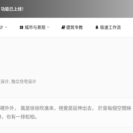
图 功能已上线！
计
城市与景观
建筑专教
极速工作流
筑设计
,
独立住宅设计
裡外外， 風是徐徐吹進來，視覺是延伸出去， 於是每個空間映
林，也有一排松柏。