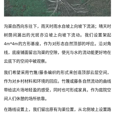
沟渠自西向东往下，雨天时雨水自坡上向坡下流淌；晴天时
树荫间漏出的光斑亦沿坡上向坡下流动。我们设置架起
4m*4m的方形基座，作为对形态自然顶部的呼应。沿对角
线，底座铺面留出沟渠的空隙，使光与水的流动能更好地在
云底下的空间中被观察。
我们希望采用竹篾/藤条编织的形式来创造顶部云层空间，
作为对乡村材料和环境的回应。竹篾或藤条自然流动的曲线
带给这片场地轻盈的感受，同时也可形成家具，作为庭院空
间人们休憩的场所依靠。
在路线设置上，我们留出原有沟渠位置，从北侧坡上设置路