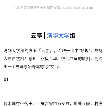
也欢
迎各位建筑学子向我们投稿
media@archcollege.com
云亭 |
清华大学
组
清华大学组的方案「云亭」，着眼于山中“野趣”，坚持
人与自然相互感知、积极互动、彼此共适的原则，创造
出一个充满原始野趣的“亭”空间。
01
村庄概况
夏木塘村坐落于江西省吉安市万安县，地处丘陵，村庄