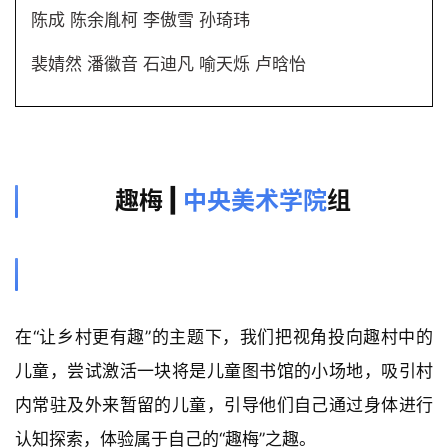
陈成 陈余胤柯 李傲雪 孙琦玮
裴婧然 潘徽音 石迪凡 喻天烁 卢晗怡
趣梅
|
中央美术学院
组
在“让乡村更有趣”的主题下，我们把视角投向趣村中的
儿童，尝试激活一块将是儿童图书馆的小场地，吸引村
内常驻及外来暂留的儿童，引导他们自己通过身体进行
认知探索，体验属于自己的“趣梅”之趣。