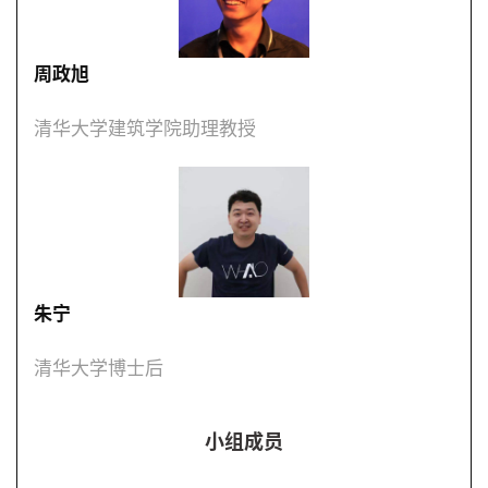
与
登录
注册
景
观
周政旭
清华大学建筑学院助理教授
建
筑
专
教
极
朱宁
速
工
清华大学博士后
作
流
小组成员