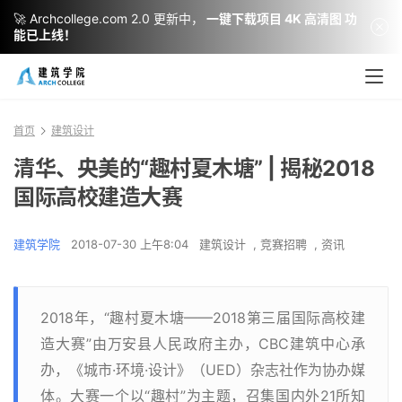
🚀 Archcollege.com 2.0 更新中，
一键下载项目 4K 高清图 功
能已上线！
首页
建筑设计
清华、央美的“趣村夏木塘” | 揭秘2018
国际高校建造大赛
建筑学院
2018-07-30 上午8:04
建筑设计
,
竞赛招聘
,
资讯
2018年，“趣村夏木塘——2018第三届国际高校建
造大赛”由万安县人民政府主办，CBC建筑中心承
办，《城市·环境·设计》（UED）杂志社作为协办媒
体。大赛一个以“趣村”为主题，召集国内外21所知