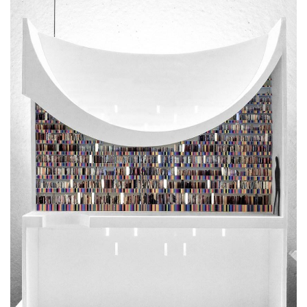
观
建
筑
专
教
极
速
工
作
流