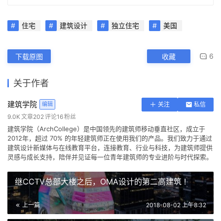
住宅
建筑设计
独立住宅
美国
6
下载原图
收藏
关于作者
建筑学院
编辑
关注
私信
9.0K
文章
202
评论
16
粉丝
建筑学院（ArchCollege）是中国领先的建筑师移动垂直社区，成立于
2012年，超过 70% 的年轻建筑师正在使用我们的产品。我们致力于通过
建筑设计新媒体与在线教育平台，连接教育、行业与科技，为建筑师提供
灵感与成长支持，陪伴并见证每一位青年建筑师的专业进阶与时代探索。
继CCTV总部大楼之后，OMA设计的第二高建筑 !
上一篇
2018-08-02 上午8:32