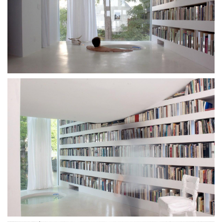
建
筑
设
计
室
内
设
计
城
市
与
登录
注册
景