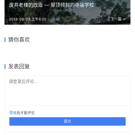
废弃老楼的改造 — 屋顶倾斜的寺庙学校
2018-08-03 上午6:30
下一篇
南香楼艺术酒店：传承+重塑
建于1975年的现代住宅——
建筑美学 | 贝森豪斯设计事务
小石川“蝴蝶”屋顶住宅 / 手嵨
屋顶”浪花“，对望大西洋：巴
PANNAR可持续经济与农业学
“森林之家” / Bohlin Cywinski
猜你喜欢
所
保建筑事务所
西波浪住宅 / Mareines
习中心 / Vin Varavarn 建筑事
乐贝树屋/aoe事建组
Jackson
Arquitetura
务所
2019-03-26
2021-04-07
2021-08-10
2020-05-21
建筑设计
建筑设计
2019-11-27
2021-12-01
建筑设计
建筑设计
建筑设计
建筑设计
发表回复
请登录后评论...
登录
后才能评论
提交