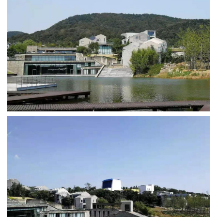
建
筑
设
计
室
内
设
计
城
市