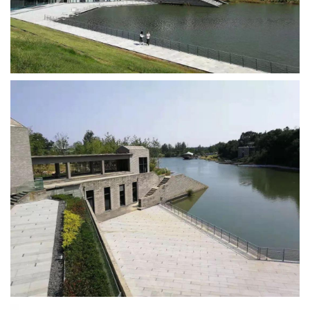
与
登录
注册
景
观
建
筑
专
教
极
速
工
作
流