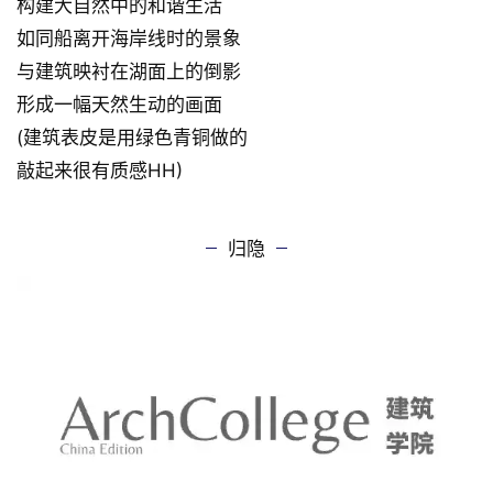
马蒂·沙那克塞那豪
皮若·沙那克赛那豪 / 芬兰
建筑师企图用这栋别墅
构建大自然中的和谐生活
如同船离开海岸线时的景象
与建筑映衬在湖面上的倒影
形成一幅天然生动的画面
(建筑表皮是用绿色青铜做的
敲起来很有质感HH)
归隐