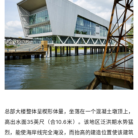
总部大楼整体呈楔形体量，坐落在一个混凝土墩顶上，
高出水面35英尺（合10.6米）。该地区泛洪期水势猛
烈，能使海岸线完全淹没，而抬高的建造位置使该建筑
物能够经受住季节性洪水的侵袭。