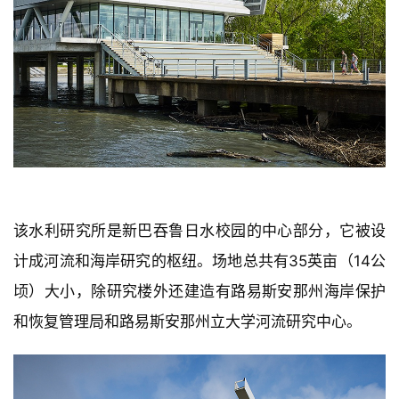
与
登录
注册
景
观
建
筑
专
教
该水利研究所是新巴吞鲁日水校园的中心部分，它被设
计成河流和海岸研究的枢纽。场地总共有35英亩（14公
极
顷）大小，除研究楼外还建造有路易斯安那州海岸保护
速
工
和恢复管理局和路易斯安那州立大学河流研究中心。
作
流