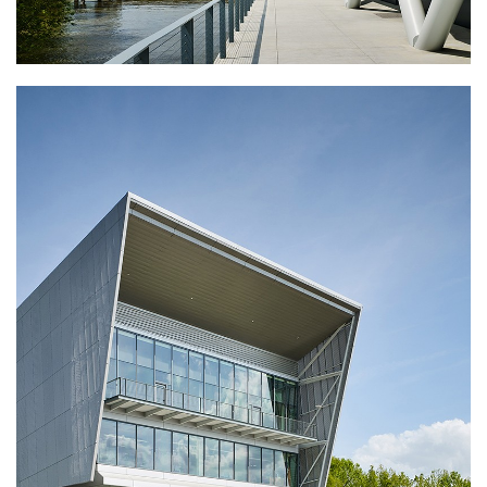
建
筑
设
计
室
内
设
计
城
市