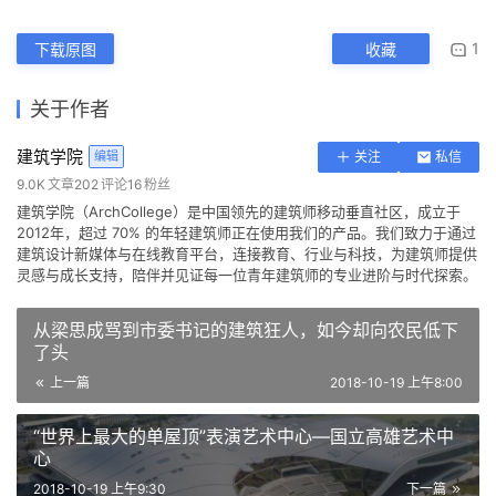
Perkins+Will
建筑设计
美国
1
下载原图
收藏
关于作者
建筑学院
编辑
关注
私信
9.0K
文章
202
评论
16
粉丝
建筑学院（ArchCollege）是中国领先的建筑师移动垂直社区，成立于
2012年，超过 70% 的年轻建筑师正在使用我们的产品。我们致力于通过
建筑设计新媒体与在线教育平台，连接教育、行业与科技，为建筑师提供
灵感与成长支持，陪伴并见证每一位青年建筑师的专业进阶与时代探索。
从梁思成骂到市委书记的建筑狂人，如今却向农民低下
了头
上一篇
2018-10-19 上午8:00