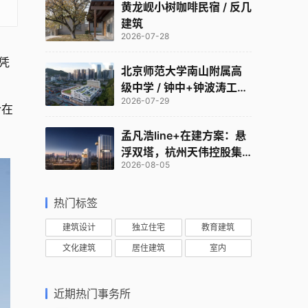
黄龙岘小树咖啡民宿 / 反几
建筑
2026-07-28
凭
北京师范大学南山附属高
级中学 / 钟中+钟波涛工作
2026-07-29
室
合在
孟凡浩line+在建方案：悬
浮双塔，杭州天伟控股集
2026-08-05
团总部
热门标签
建筑设计
独立住宅
教育建筑
文化建筑
居住建筑
室内
近期热门事务所