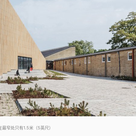
在最窄处只有1.5米（5英尺）