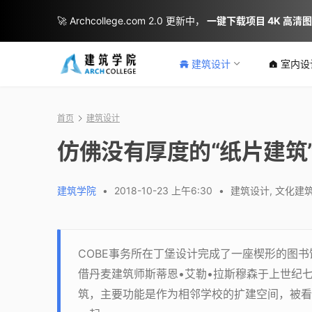
🚀 Archcollege.com 2.0 更新中，
一键下载项目 4K 高清
建筑设计
室内设
首页
建筑设计
仿佛没有厚度的“纸片建筑
建筑学院
•
2018-10-23 上午6:30
•
建筑设计
,
文化建
COBE事务所在丁堡设计完成了一座楔形的图
借丹麦建筑师斯蒂恩•艾勒•拉斯穆森于上世纪
筑，主要功能是作为相邻学校的扩建空间，被看