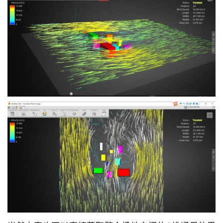
建
筑
设
计
室
内
设
计
城
市