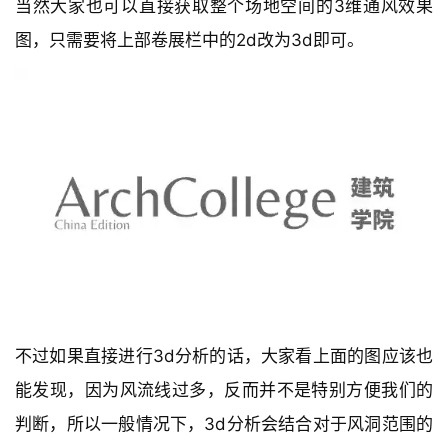
与
当然大家也可以直接获取整个场地空间的3维通风效果
登录
注册
景
图，只需要将上部卷展栏中的2d改为3d即可。
观
建
筑
专
教
极
速
工
作
不过如果直接进行3d分析的话，大家看上面的图应该也
流
能发现，因为风流线过多，反而并不是特别方便我们的
判断，所以一般情况下，3d分析会结合对于风洞范围的