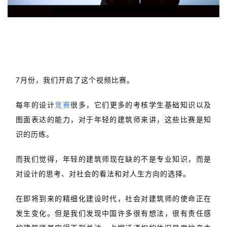
室
内
「101 / 待建成」个什么比赛？
设
计
7月份，我们开启了这个视频比赛。
每年的设计
竞赛
很多，它们更多的考核学生基础知识以及
城
图面表达的能力，对于年轻的建筑师来讲，这些比赛是知
市
与
识的历练。
登录
注册
景
观
而
我们觉得，年轻的建筑师现在缺的不是专业知识，而是
对设计的思考、对社会的看法和对人生方向的选择。
建
在即将到来的精细化建设时代，社会对建筑师的使命正在
筑
发生变化。但是我们发现中国许多很有想法，很有责任感
专
的建筑师其实得不到关注。占据话语权的依旧是房地产主
教
导的设计模式。