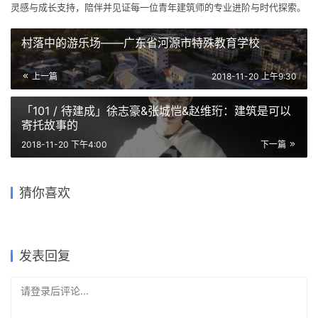
村落中的游乐场——广东省河源市特殊教育学校
上一篇
2018-11-20 上午9:30
「101 / 待建成」徐志豪&张城恺&赵维珩：建筑是可以
寄托故事的
2018-11-20 下午4:00
下一篇
「101 / 待建成」金晶：消失
竞赛作品 | 幸福古村泛博物馆
竞赛播报| “衲田杯”可持续设
松山湖科技交流平台 | 迹·建筑
建造技术和精密模型在设计过
猜你喜欢
的建筑
竞赛一等奖解读
画图狗们，你为什么一直单
计国际竞赛一等奖作品解读 |
事务所(TAO)
程中的重要性 / 赵洋
身？
镜树
2018-11-22
2020-04-03
2021-01-18
2023-02-07
建筑设计
建筑设计
2017-07-05
2017-11-23
公共建筑设计
建筑设计
建筑设计
发表回复
请登录后评论...