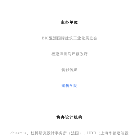
主办单位
BIC亚
洲国际建筑工业化展览会
福建漳州马坪镇政府
筑影传媒
建筑学院
协办设计机构
chiasmus、杜博斯克设计事务所（法国）、HDD（上海华都建筑设
计）、合立道设计集团土建五院、袈蓝建筑、立木设计、MAT Office 超
级建筑、mur mur lab、森拓设计机构、天津市天友建筑设计股份有限公