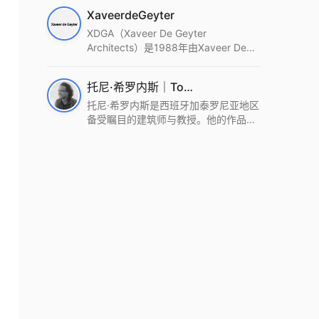
筑设计事务所。Wutopia Lab以复杂系
XaveerdeGeyter
统这种新的思维范式为基础，以上海性
和生活性为介入设计的原点，以建筑为
XDGA（Xaveer De Geyter
工具，从而推动建筑学和社会学进步。
Architects）是1988年由Xaveer De
Wutopia Lab曾在2022 The Plan
Geyter在布鲁塞尔和巴黎创立的建筑、
Award中获Honourable Mention，在
城市与景观设计事务所。事务所以其激
托尼·希罗内斯｜Toni Gironès
2022 DFA中获Merit,2021 Architizer
进的设计方法、多元的专业团队和国际
A+ Firm Awards中获Special
化的作品著称，曾获密斯·凡·德罗奖、
托尼·希罗内斯是西班牙加泰罗尼亚地区
Mention：Best Young Firm，2020 IF
Bigmat奖等多项重要奖项。XDGA主张
备受瞩目的建筑师与教授。他的作品深
Design Award，入选2017、2019、
建筑不是固定功能或解决问题，而是开
深植根于当地环境，擅长运用本土材料
2021年度《安邸AD》AD100榜单，
启场地的潜在可能，处理不确定性，容
与可持续策略，创造性地处理边界、光
2018年Archdaily评选的a selection of
纳多样且未预见的生活场景。其作品涵
线与中间空间的过渡，以此提升空间的
the world’s best Architects，以及
盖文化、教育、居住、商业等多种类
可居住性。其代表作如塞罗巨石陵墓文
Architectural Record 评选的Design
型，遍布欧洲及全球。
化服务空间、巴达洛纳35住宅等，都体
Vanguard，是2018年度唯一入选的中
现了对场地历史的尊重与现代的转译，
国事务所。
展现出一种诗意的、缓慢的建筑叙事。