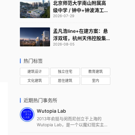
北京师范大学南山附属高
级中学 / 钟中+钟波涛工作
2026-07-29
室
孟凡浩line+在建方案：悬
浮双塔，杭州天伟控股集
2026-08-05
团总部
热门标签
建筑设计
独立住宅
教育建筑
文化建筑
居住建筑
室内
近期热门事务所
Wutopia Lab
2013年俞挺与闵而尼创立于上海的
Wutopia Lab，是一个以魔幻现实主
义，创造日常奇迹的全球本地化先锋建