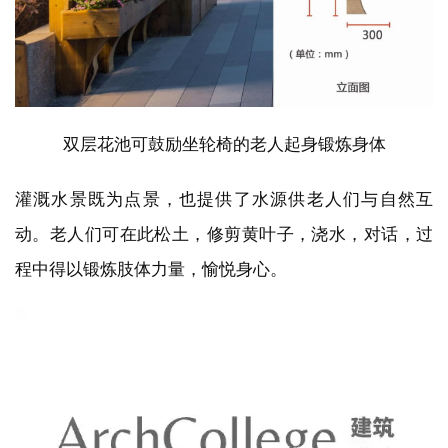
双层花池可鼓励坐轮椅的老人起身锻炼身体
建
灌溉水景既为点景，也提供了水源供老人们与自然互
筑
设
动。老人们可在此松土，修剪黄叶子，浇水，对话，过
计
程中得以锻炼肢体力量，愉悦身心。
室
内
设
计
城
市