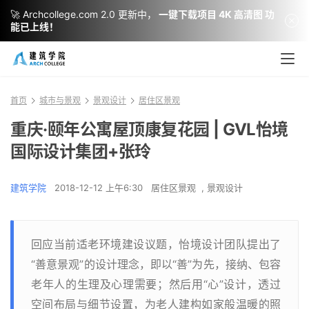
🚀 Archcollege.com 2.0 更新中，
一键下载项目 4K 高清图 功
能已上线！
首页
城市与景观
景观设计
居住区景观
重庆·颐年公寓屋顶康复花园 | GVL怡境
国际设计集团+张玲
建筑学院
2018-12-12 上午6:30
居住区景观
,
景观设计
回应当前适老环境建设议题，怡境设计团队提出了
“善意景观”的设计理念，即以“善”为先，接纳、包容
老年人的生理及心理需要；然后用“心”设计，透过
空间布局与细节设置，为老人建构如家般温暖的照