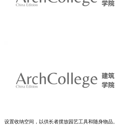
与
登录
注册
景
观
建
筑
专
教
极
速
工
作
设置收纳空间，以供长者摆放园艺工具和随身物品。
流