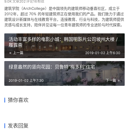
9.0K
文章
202
评论
16
粉丝
建筑学院（ArchCollege）是中国领先的建筑师移动垂直社区，成立于
2012年，超过 70% 的年轻建筑师正在使用我们的产品。我们致力于通过
建筑设计新媒体与在线教育平台，连接教育、行业与科技，为建筑师提供
灵感与成长支持，陪伴并见证每一位青年建筑师的专业进阶与时代探索。
活动丰富多样的电影小城：韩国明影片公司坡州大楼 /
履露斋
上一篇
2019-01-02 上午6:30
绿意盎然的竖向花园：贝鲁特“梅多利”住宅
2019-01-02 上午7:30
下一篇
项目方案 – 郑州西部环保能源
COMMUNAL VILLA /
工程 / 中国航空规划设计研究
COMMUNAL VILLA |
总院有限公司·市政工程设计研
“竹林”漫步：无锡太湖剧院 /
唯有卡拉特拉瓦，才敢让建筑
东北大学文科2楼/THAD清华
猜你喜欢
Dogma
究院
2018清华建筑学院大师课评
SCA | Steven Chilton
飞起来！
建筑设计院 庄惟敏
图，了解一下
Architects
2026-01-26
2021-04-08
2019-01-29
2021-07-09
住宅建筑设计
工业建筑
2018-04-28
2019-12-26
建筑设计
建筑设计
建筑设计
公共建筑设计
发表回复