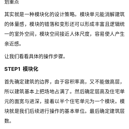
划重点
其实就是一种模块化的设计策略。模块单元能消解建筑
的体量感，模块的错落和变形还可以形成丰富且逻辑统
建
一的室外空间，模块空间接近人体尺度，容易使人产生
筑
设
亲近感。
计
让我们看看具体的操作步骤。
STEP1  模块化
室
内
首先确定建筑的边界，由于容积率高，又不能做高层，
设
所以建筑基本上把场地占满了。然后确定层高及住宅单
计
元的面宽与进深，接着以半个住宅单元为一个模块。模
块就是我们后续进行操作的基本单位。最后确定建筑层
城
数。
市