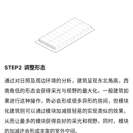
与
登录
注册
景
观
建
筑
专
教
STEP2  调整形态
通过对日照及周边环境的分析，建筑呈现东北角高，西
极
速
南角低的形态会获得采光与视野的最大化。一般建筑如
工
果进行这种操作，势必会形成很多异形的房间，但模块
作
化建筑则可以通过模块加减很轻易的实现类似的效果，
流
从而让最多的模块获得良好的采光和视野。同时，模块
的加减还会形成丰富的室外空间。