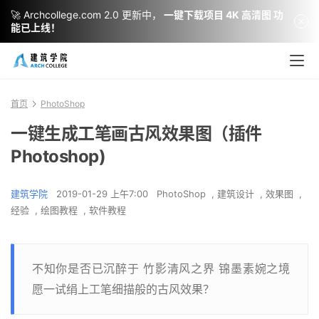
🚀 Archcollege.com 2.0 更新中，
一键下载项目 4K 高清图 功
能已上线！
首页
PhotoShop
一键生成工笔画古风效果图（插件
Photoshop)
建筑学院
2019-01-29 上午7:00
PhotoShop
,
建筑设计
,
效果图
,
经验
,
绘图教程
,
软件教程
不知你是否已沉醉于 竹影清风之界 锦墨素婉之境
愿一试绢上工笔细描般的古风效果？