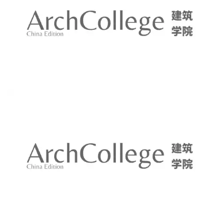
建
筑
设
计
室
内
设
计
城
市