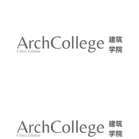
与
登录
注册
景
观
建
筑
专
教
极
速
工
作
流