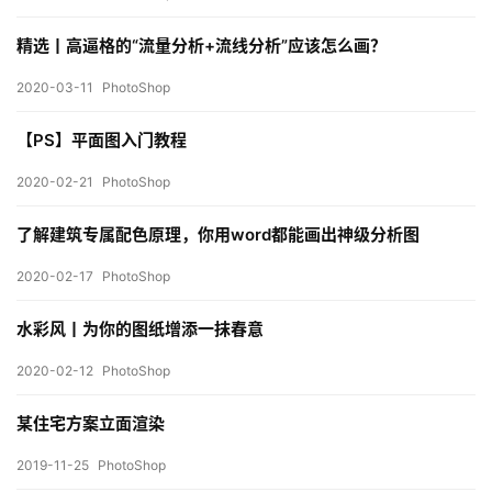
内
设
精选丨高逼格的“流量分析+流线分析”应该怎么画？
计
2020-03-11
PhotoShop
【PS】平面图入门教程
城
市
2020-02-21
PhotoShop
与
登录
注册
景
了解建筑专属配色原理，你用word都能画出神级分析图
观
2020-02-17
PhotoShop
水彩风丨为你的图纸增添一抹春意
建
筑
2020-02-12
PhotoShop
专
教
某住宅方案立面渲染
2019-11-25
PhotoShop