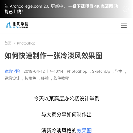
🚀 Archcollege.com 2.0 更新中，
一键下载项目 4K 高清图 功
能已上线！
首页
PhotoShop
如何快速制作一张冷淡风效果图
建筑学院
2019-04-12 上午10:14
PhotoShop
,
SketchUp
,
学生
,
建筑设计
,
按角色
,
经验
,
软件教程
今天以某高层办公楼设计举例
与大家分享如何制作出
清新冷淡风格的
效果图