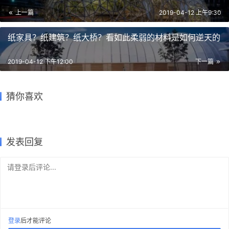
建
上一篇
2019-04-12 上午9:30
筑
专
纸家具？纸建筑？纸大桥？看如此柔弱的材料是如何逆天的
教
2019-04-12 下午12:00
下一篇
极
左手颜料盘，右手素材库，活力
镜花水月，威海国际大学生建筑
学会lumion，能不能给我一篇文
猜你喜欢
插画风达成！
玩转空间中的神圣光影 | 教程
速
全球最顶级效果图，效果屌炸
设计方案竞赛金奖作品解读
章的时间？（流量预警）
变形计 | 华南理工大学毕设作品
天！
工
2019-04-18
2020-01-08
2019-11-21
2019-03-14
PhotoShop
学生
作
2019-05-27
2016-06-29
建筑设计
学生
学生
其它
流
发表回复
请登录后评论...
登录
后才能评论