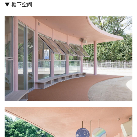
并构成整体结构。
▼ 檐下空间
建
筑
设
计