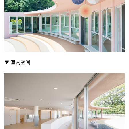
室
内
设
计
城
市
与
登录
注册
景
观
▼ 室内空间
建
筑
专
教