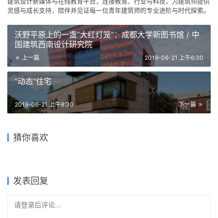
4
下载原图
收藏
关于作者
建筑学院
编辑
关注
私信
9.0K
文章
202
评论
16
粉丝
建筑学院（ArchCollege）是中国领先的建筑师移动垂直社区，成立于
2012年，超过 70% 的年轻建筑师正在使用我们的产品。我们致力于通过
建筑设计新媒体与在线教育平台，连接教育、行业与科技，为建筑师提供
灵感与成长支持，陪伴并见证每一位青年建筑师的专业进阶与时代探索。
沃野平原上的一盏“大红灯笼”：成都大学新图书馆 / 中
国建筑西南设计研究院
上一篇
2019-06-21 上午6:30
“动态”住宅
2019-06-21 上午8:30
下一篇