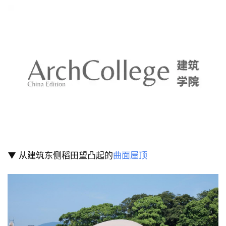
▼ 舞台会议厅凸起的屋顶
▼ 从建筑东侧稻田望凸起的
曲面屋顶