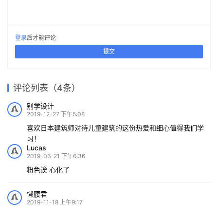
乡土建筑的单元式转译 ——南
简单几何勾勒而成的六边形
KD45别墅，大自然环抱中的
粤古驿道梅岭驿站创作实践 /
棉仓 ：激活工业遗产，打造综
瑞安湖岭温泉展示馆 / 众生设
“蜂巢”：杭州浦乐幼儿园杨家
2020霍普杯一等奖解读：
猜你喜欢
都市生活 / Studio Symbiosis
GDAD-城市建筑工作室
合社区空间 / AIM恺慕建筑设
计集团有限公司-吴焱伟设计
墩分园 / goa大象设计
《古城起搏器》，城市乌托邦
计
工作室
2022-10-12
2021-11-03
2020-06-17
2021-01-18
建筑设计
公共建筑设计
2024-05-13
2021-05-11
建筑设计
建筑设计
公共建筑设计
建筑设计
发表回复
请登录后评论...
登录
后才能评论
提交
评论列表（4条）
别学设计
2019-12-27 下午5:08