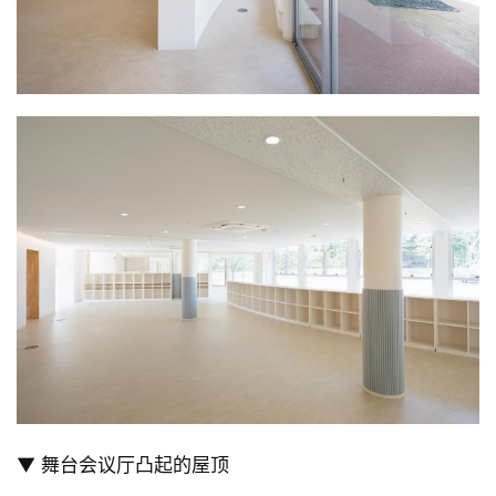
极
速
工
作
流